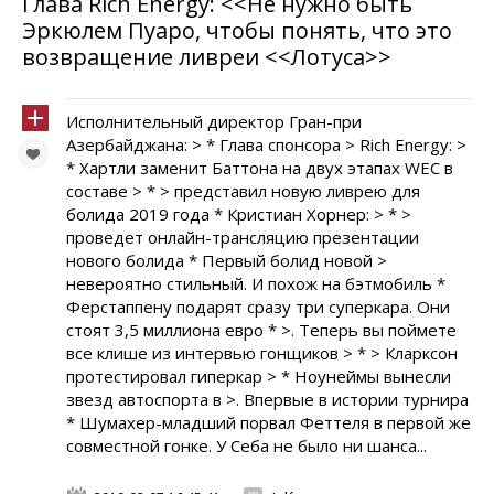
Глава Rich Energy: <<Не нужно быть
Эркюлем Пуаро, чтобы понять, что это
возвращение ливреи <<Лотуса>>
Исполнительный директор Гран-при
Азербайджана: > * Глава спонсора > Rich Energy: >
* Хартли заменит Баттона на двух этапах WEC в
составе > * > представил новую ливрею для
болида 2019 года * Кристиан Хорнер: > * >
проведет онлайн-трансляцию презентации
нового болида * Первый болид новой >
невероятно стильный. И похож на бэтмобиль *
Ферстаппену подарят сразу три суперкара. Они
стоят 3,5 миллиона евро * >. Теперь вы поймете
все клише из интервью гонщиков > * > Кларксон
протестировал гиперкар > * Ноунеймы вынесли
звезд автоспорта в >. Впервые в истории турнира
* Шумахер-младший порвал Феттеля в первой же
совместной гонке. У Себа не было ни шанса...