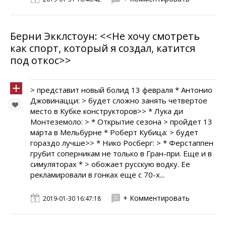
Берни Экклстоун: <<Не хочу смотреть
как спорт, который я создал, катится
под откос>>
> представит новый болид 13 февраля * Антонио
Джовинацци: > будет сложно занять четвертое
место в Кубке конструкторов>> * Лука ди
Монтеземоло: > * Открытие сезона > пройдет 13
марта в Мельбурне * Роберт Кубица: > будет
гораздо лучше>> * Нико Росберг: > * Ферстаппен
грубит соперникам не только в Гран-при. Еще и в
симуляторах * > обожает русскую водку. Ее
рекламировали в гонках еще с 70-х...
+ Комментировать
2019-01-30 16:47:18