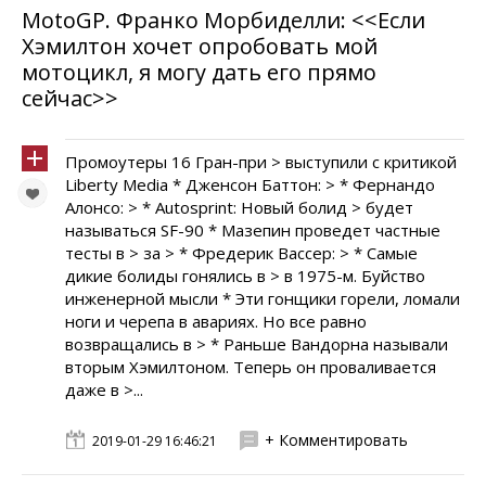
MotoGP. Франко Морбиделли: <<Если
Хэмилтон хочет опробовать мой
мотоцикл, я могу дать его прямо
сейчас>>
Промоутеры 16 Гран-при > выступили с критикой
Liberty Media * Дженсон Баттон: > * Фернандо
Алонсо: > * Autosprint: Новый болид > будет
называться SF-90 * Мазепин проведет частные
тесты в > за > * Фредерик Вассер: > * Самые
дикие болиды гонялись в > в 1975-м. Буйство
инженерной мысли * Эти гонщики горели, ломали
ноги и черепа в авариях. Но все равно
возвращались в > * Раньше Вандорна называли
вторым Хэмилтоном. Теперь он проваливается
даже в >...
+ Комментировать
2019-01-29 16:46:21