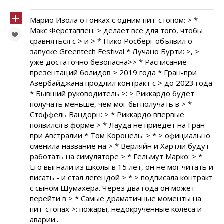
Марио Изола о гонках с одним пит-стопом: > *
Макс Ферстаппен: > делает все для того, чтобы
сравняться с > и > * Нико Росберг объявил о
запуске Greentech Festival * Лучано Бурти: >, >
уже достаточно безопасна>> * Расписание
презентаций болидов > 2019 года * Гран-при
Азербайджана продлил контракт с > до 2023 года
* Бывший руководитель >: > Риккардо будет
получать меньше, чем мог бы получать в > *
Стоффель Вандорн: > * Риккардо впервые
появился в форме > * Лауда не приедет на Гран-
при Австралии * Том Коронель: > * > официально
сменила название на > * Верляйн и Хартли будут
работать на симуляторе > * Гельмут Марко: > *
Его выгнали из школы в 15 лет, он не мог читать и
писать - и стал легендой > * > подписала контракт
с сыном Шумахера. Через два года он может
перейти в > * Самые драматичные моменты на
пит-стопах >: пожары, недокрученные колеса и
аварии...