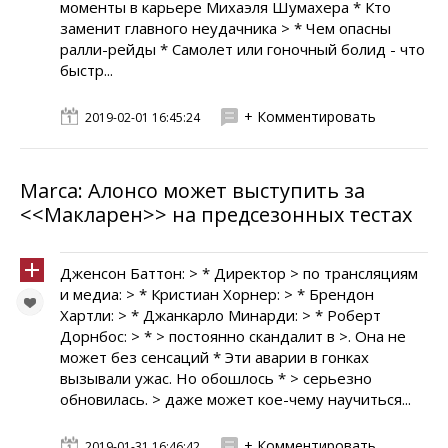
моменты в карьере Михаэля Шумахера * Кто
заменит главного неудачника > * Чем опасны
ралли-рейды * Самолет или гоночный болид - что
быстр...
+ Комментировать
2019-02-01 16:45:24
Marca: Алонсо может выступить за
<<Макларен>> на предсезонных тестах
Дженсон Баттон: > * Директор > по трансляциям
и медиа: > * Кристиан Хорнер: > * Брендон
Хартли: > * Джанкарло Минарди: > * Роберт
Дорнбос: > * > постоянно скандалит в >. Она не
может без сенсаций * Эти аварии в гонках
вызывали ужас. Но обошлось * > серьезно
обновилась. > даже может кое-чему научиться...
+ Комментировать
2019-01-31 16:46:42