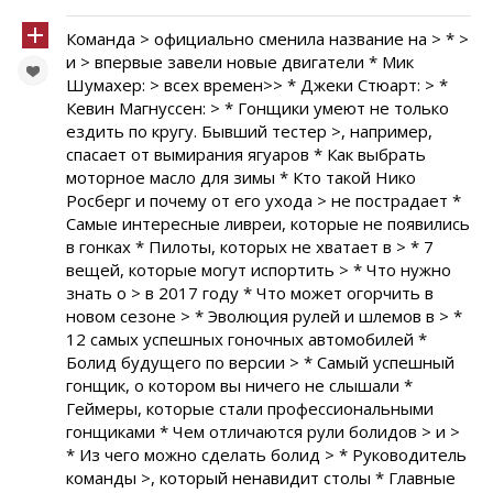
Команда > официально сменила название на > * >
и > впервые завели новые двигатели * Мик
Шумахер: > всех времен>> * Джеки Стюарт: > *
Кевин Магнуссен: > * Гонщики умеют не только
ездить по кругу. Бывший тестер >, например,
спасает от вымирания ягуаров * Как выбрать
моторное масло для зимы * Кто такой Нико
Росберг и почему от его ухода > не пострадает *
Самые интересные ливреи, которые не появились
в гонках * Пилоты, которых не хватает в > * 7
вещей, которые могут испортить > * Что нужно
знать о > в 2017 году * Что может огорчить в
новом сезоне > * Эволюция рулей и шлемов в > *
12 самых успешных гоночных автомобилей *
Болид будущего по версии > * Самый успешный
гонщик, о котором вы ничего не слышали *
Геймеры, которые стали профессиональными
гонщиками * Чем отличаются рули болидов > и >
* Из чего можно сделать болид > * Руководитель
команды >, который ненавидит столы * Главные