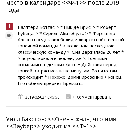
место в календаре <<Ф-1>> после 2019
года
Валлтери Боттас: > * Ник де Врис: > * Роберт
Кубица: > * Сириль Абитебуль: > * Фернандо
Алонсо представил болид и ливрею собственной
гоночной команды * > поглотила последнюю
классическую команду >. Она держалась 26 лет *
> поучаствовала в челлендже >. Гонщики
посмеялись с детских фото * Действия перед
гонкой в > расписаны по минутам. Вот что там
происходит * Похоже, доминированию > конец.
Его победы прервет Брексит...
+ Комментировать
2019-02-02 16:45:56
Уилл Бакстон: <<Очень жаль, что имя
<<Заубер>> уходит из <<Ф-1>>