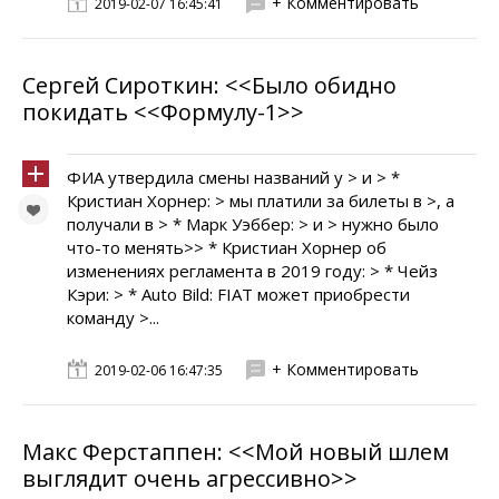
+ Комментировать
2019-02-07 16:45:41
Сергей Сироткин: <<Было обидно
покидать <<Формулу-1>>
ФИА утвердила смены названий у > и > *
Кристиан Хорнер: > мы платили за билеты в >, а
получали в > * Марк Уэббер: > и > нужно было
что-то менять>> * Кристиан Хорнер об
изменениях регламента в 2019 году: > * Чейз
Кэри: > * Auto Bild: FIAT может приобрести
команду >...
+ Комментировать
2019-02-06 16:47:35
Макс Ферстаппен: <<Мой новый шлем
выглядит очень агрессивно>>