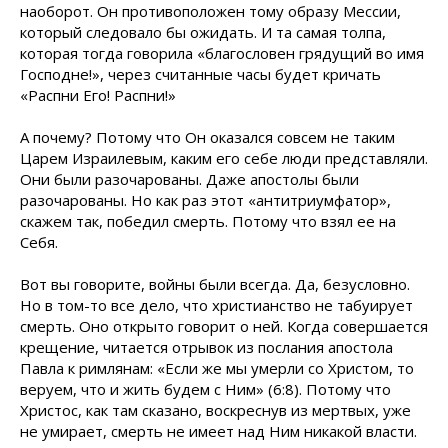
наоборот. Он противоположен тому образу Мессии,
который следовало бы ожидать. И та самая толпа,
которая тогда говорила «благословен грядущий во имя
Господне!», через считанные часы будет кричать
«Распни Его! Распни!»
А почему? Потому что Он оказался совсем не таким
Царем Израилевым, каким его себе люди представляли.
Они были разочарованы. Даже апостолы были
разочарованы. Но как раз этот «антитриумфатор»,
скажем так, победил смерть. Потому что взял ее на
Себя.
Вот вы говорите, войны были всегда. Да, безусловно.
Но в том-то все дело, что христианство не табуирует
смерть. Оно открыто говорит о ней. Когда совершается
крещение, читается отрывок из послания апостола
Павла к римлянам: «Если же мы умерли со Христом, то
веруем, что и жить будем с Ним» (6:8). Потому что
Христос, как там сказано, воскреснув из мертвых, уже
не умирает, смерть не имеет над Ним никакой власти.