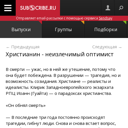
Отправляет email-рассылки с помощью сервиса
Sendsay
Выпуски
Группы
Подборки
← Предыдущая
Следующая
→
Христианин - неизлечимый оптимист
В смерти — ужас, но в ней же утешение, потому что
она будет побеждена. В разрушении — трагедия, но и
возможность созидания. Христиане — реалисты и
идеалисты. Клирик Западноевропейского экзархата
РПЦ Иоанн (Гуайта) — о парадоксах христианства.
«Он обнял смерть»
— В последние три года постоянно происходят
трагедии, гибнут люди. Снова и снова встает вопрос,