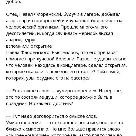
добро.
Отец Павел Флоренский, будучи в лагере, добывал
агар-агар из водорослей и изучал, как йод влияет на
человеческий организм. Прошло много-много
десятилетий, и, когда случилась Чернобыльская
авария, вдруг
вспомнили открытие
Павла Флоренского. Выяснилось, что его препарат
помогает при лучевой болезни. Разве не удивительно,
что человек, находясь в концлагере, сделал открытия,
которые оказались полезны его стране? Той самой,
которая, увы, осудила его на расстрел.
— Есть такое слово — «умиротворение». Наверное,
это то состояние души, которое должно быть в
праздник. Но как его достичь?
— Тут надо договориться о смысле слов.
Умиротворение — это хорошее понятие, оно где-то
близко к смирению. Но мне больше нравится слово
«смиренномудрие», которое мы часто повторяем во