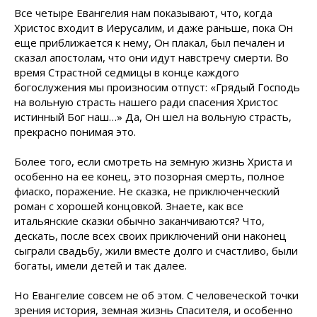
Все четыре Евангелия нам показывают, что, когда
Христос входит в Иерусалим, и даже раньше, пока Он
еще приближается к нему, Он плакал, был печален и
сказал апостолам, что они идут навстречу смерти. Во
время Страстной седмицы в конце каждого
богослужения мы произносим отпуст: «Грядый Господь
на вольную страсть нашего ради спасения Христос
истинный Бог наш…» Да, Он шел на вольную страсть,
прекрасно понимая это.
Более того, если смотреть на земную жизнь Христа и
особенно на ее конец, это позорная смерть, полное
фиаско, поражение. Не сказка, не приключенческий
роман с хорошей концовкой. Знаете, как все
итальянские сказки обычно заканчиваются? Что,
дескать, после всех своих приключений они наконец
сыграли свадьбу, жили вместе долго и счастливо, были
богаты, имели детей и так далее.
Но Евангелие совсем не об этом. С человеческой точки
зрения история, земная жизнь Спасителя, и особенно