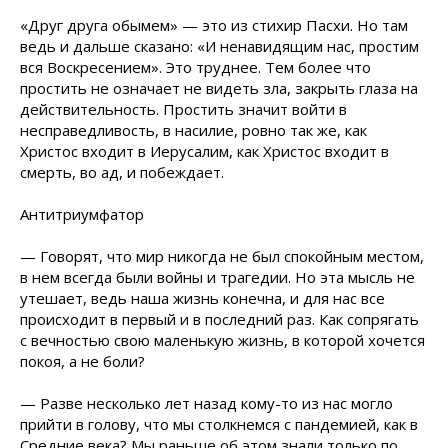
«Друг друга обымем» — это из стихир Пасхи. Но там
ведь и дальше сказано: «И ненавидящим нас, простим
вся Воскресением». Это труднее. Тем более что
простить не означает не видеть зла, закрыть глаза на
действительность. Простить значит войти в
несправедливость, в насилие, ровно так же, как
Христос входит в Иерусалим, как Христос входит в
смерть, во ад, и побеждает.
Антитриумфатор
— Говорят, что мир никогда не был спокойным местом,
в нем всегда были войны и трагедии. Но эта мысль не
утешает, ведь наша жизнь конечна, и для нас все
происходит в первый и в последний раз. Как сопрягать
с вечностью свою маленькую жизнь, в которой хочется
покоя, а не боли?
— Разве несколько лет назад кому-то из нас могло
прийти в голову, что мы столкнемся с пандемией, как в
Средние века? Мы раньше об этом знали только по