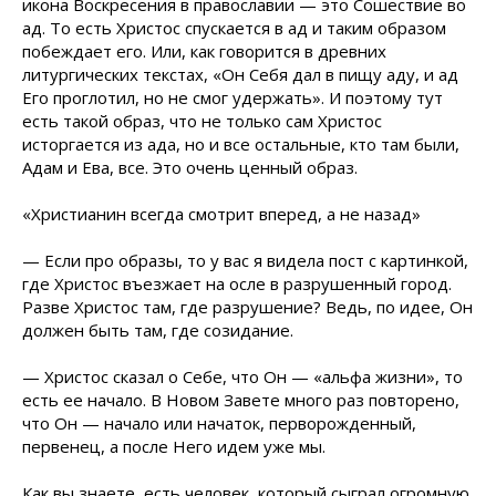
икона Воскресения в православии — это Сошествие во
ад. То есть Христос спускается в ад и таким образом
побеждает его. Или, как говорится в древних
литургических текстах, «Он Себя дал в пищу аду, и ад
Его проглотил, но не смог удержать». И поэтому тут
есть такой образ, что не только сам Христос
исторгается из ада, но и все остальные, кто там были,
Адам и Ева, все. Это очень ценный образ.
«Христианин всегда смотрит вперед, а не назад»
— Если про образы, то у вас я видела пост с картинкой,
где Христос въезжает на осле в разрушенный город.
Разве Христос там, где разрушение? Ведь, по идее, Он
должен быть там, где созидание.
— Христос сказал о Себе, что Он — «альфа жизни», то
есть ее начало. В Новом Завете много раз повторено,
что Он — начало или начаток, перворожденный,
первенец, а после Него идем уже мы.
Как вы знаете, есть человек, который сыграл огромную