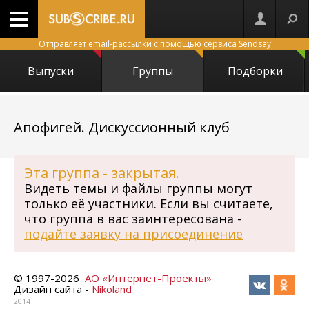
Отправляет email-рассылки с помощью сервиса
Sendsay
Выпуски
Группы
Подборки
12443
Апофигей. Дискуссионный клуб
Эта группа - закрытая.
Видеть темы и файлы группы могут
только её участники.
Если вы считаете,
что группа в вас заинтересована -
подайте заявку на присоединение
© 1997-
2026
АО «Интернет-Проекты»
Дизайн сайта -
Nikoland
2014