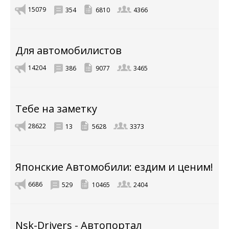
15079
354
6810
4366
Для автомобилистов
14204
386
9077
3465
Тебе на заметку
28622
13
5628
3373
Японские Автомобили: ездим и ценим!
6686
529
10465
2404
Nsk-Drivers - Автопортал