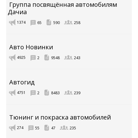
Группа посвящённая автомобилям
Дачиа
1374
65
590
258
Авто Новинки
4925
2
9548
243
Автогид
4751
2
8483
239
Тюнинг и покраска автомобилей
274
55
47
235