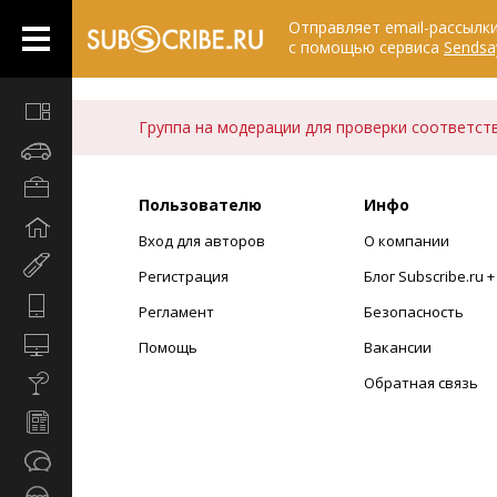
Отправляет email-рассылк
с помощью сервиса
Sendsa
Все
Группа на модерации для проверки соответст
вместе
Автомобили
Бизнес
Пользователю
Инфо
и
Дом
карьера
Вход для авторов
О компании
и
Мир
семья
Регистрация
Блог Subscribe.ru 
женщины
Hi-
Регламент
Безопасность
Tech
Компьютеры
Помощь
Вакансии
и
Культура,
Обратная связь
интернет
стиль
Новости
жизни
и
Общество
СМИ