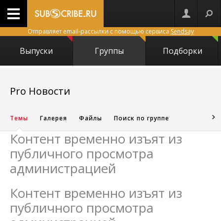
Отправляет email-рассылки с помощью сервиса
Sendsay
Выпуски
Группы
Подборки
29297
Pro Новости
Темы
Галерея
Файлы
Поиск по группе
Контент временно изъят из
публичного просмотра
администрацией
Контент временно изъят из
публичного просмотра