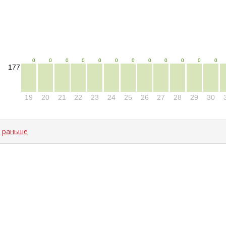
0
0
0
0
0
0
0
0
0
0
0
0
177
19
20
21
22
23
24
25
26
27
28
29
30
←
раньше
ad time: NaNms, calc and output time: 13ms