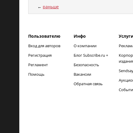
←
раньше
load time: NaNms, calc and output time: 18ms
Пользователю
Инфо
Услуг
Вход для авторов
О компании
Реклам
Регистрация
Блог Subscribe.ru +
Корпор
издани
Регламент
Безопасность
Sendsa
Помощь
Вакансии
Аукцио
Обратная связь
Событи