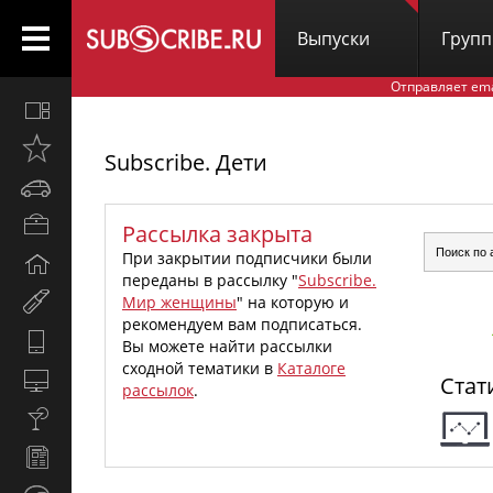
Выпуски
Груп
Отправляет em
Все
вместе
Открыто
Subscribe. Дети
недавно
Автомобили
Бизнес
Рассылка закрыта
и
При закрытии подписчики были
Дом
карьера
переданы в рассылку "
Subscribe.
и
Мир
Мир женщины
" на которую и
семья
женщины
рекомендуем вам подписаться.
Hi-
Вы можете найти рассылки
Tech
сходной тематики в
Каталоге
Компьютеры
Стат
рассылок
.
и
Культура,
интернет
стиль
Новости
жизни
и