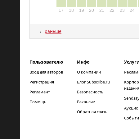
17
18
19
20
21
22
23
24
←
раньше
load time: NaNms, calc and output time: 18ms
Пользователю
Инфо
Услуг
Вход для авторов
О компании
Реклам
Регистрация
Блог Subscribe.ru +
Корпор
издани
Регламент
Безопасность
Sendsa
Помощь
Вакансии
Аукцио
Обратная связь
Событи