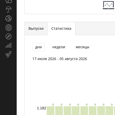
Общество
СМИ
Прогноз
погоды
Спорт
Страны
Выпуски
Статистика
и
Туризм
регионы
Экономика
дни
недели
месяцы
и
Email-
финансы
17 июля 2026 - 05 августа 2026
маркетинг
0
0
0
0
0
0
0
0
1.182