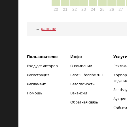
20
21
22
23
24
25
26
27
←
раньше
load time: NaNms, calc and output time: 21ms
Пользователю
Инфо
Услуг
Вход для авторов
О компании
Реклам
Регистрация
Блог Subscribe.ru +
Корпор
издани
Регламент
Безопасность
Sendsa
Помощь
Вакансии
Аукцио
Обратная связь
Событи