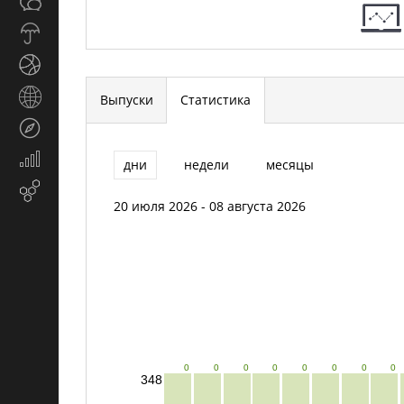
Общество
СМИ
Прогноз
погоды
Спорт
Страны
Выпуски
Статистика
и
Туризм
регионы
Экономика
дни
недели
месяцы
и
Email-
финансы
20 июля 2026 - 08 августа 2026
маркетинг
0
0
0
0
0
0
0
0
348