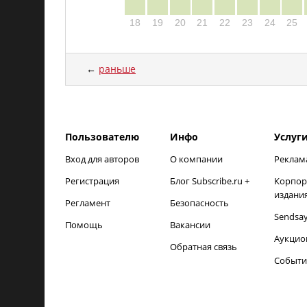
18
19
20
21
22
23
24
25
←
раньше
load time: NaNms, calc and output time: 19ms
Пользователю
Инфо
Услуг
Вход для авторов
О компании
Реклам
Регистрация
Блог Subscribe.ru +
Корпор
издани
Регламент
Безопасность
Sendsa
Помощь
Вакансии
Аукцио
Обратная связь
Событи