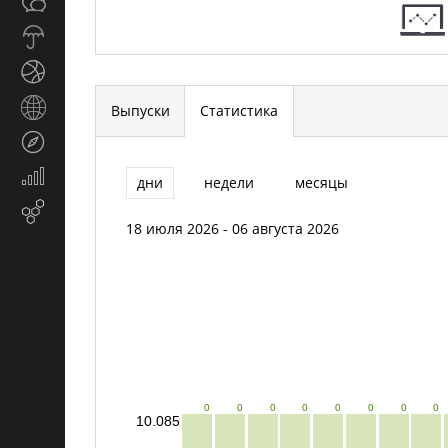
Общество
СМИ
Прогноз
погоды
Спорт
Страны
Выпуски
Статистика
и
Туризм
регионы
Экономика
дни
недели
месяцы
и
Email-
финансы
18 июля 2026 - 06 августа 2026
маркетинг
0
0
0
0
0
0
0
0
10.085