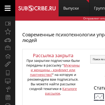
Выпуски
Груп
Отправляет em
Все
вместе
Открыто
Современные психотехнологии упр
недавно
людей
Автомобили
Бизнес
и
Рассылка закрыта
Дом
карьера
При закрытии подписчики были
и
Мир
переданы в рассылку "
Мужчины
семья
женщины
и женщины - конфликт или
Hi-
партнерство?
" на которую и
Tech
рекомендуем вам подписаться.
Компьютеры
Вы можете найти рассылки
и
Стат
сходной тематики в
Каталоге
Культура,
интернет
рассылок
.
стиль
Новости
жизни
и