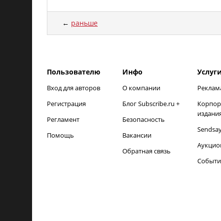
←
раньше
load time: NaNms, calc and output time: 19ms
Пользователю
Инфо
Услуг
Вход для авторов
О компании
Реклам
Регистрация
Блог Subscribe.ru +
Корпор
издани
Регламент
Безопасность
Sendsa
Помощь
Вакансии
Аукцио
Обратная связь
Событи