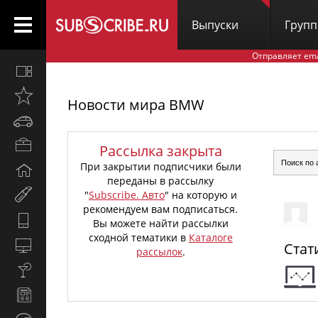
Выпуски
Груп
Отправляет em
Все
вместе
Открыто
Новости мира BMW
недавно
Автомобили
Бизнес
Рассылка закрыта
и
При закрытии подписчики были
Дом
карьера
переданы в рассылку
и
Мир
"
Subscribe. Авто
" на которую и
семья
женщины
рекомендуем вам подписаться.
Hi-
Вы можете найти рассылки
Tech
сходной тематики в
Каталоге
Компьютеры
Стат
рассылок
.
и
Культура,
интернет
стиль
Новости
жизни
и