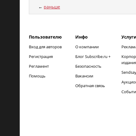
←
раньше
load time: NaNms, calc and output time: 18ms
Пользователю
Инфо
Услуг
Вход для авторов
О компании
Реклам
Регистрация
Блог Subscribe.ru +
Корпор
издани
Регламент
Безопасность
Sendsa
Помощь
Вакансии
Аукцио
Обратная связь
Событи