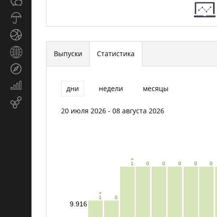
Общество
СМИ
Прогноз
погоды
Спорт
Страны
Выпуски
Статистика
и
Туризм
регионы
Экономика
дни
недели
месяцы
и
Email-
финансы
20 июля 2026 - 08 августа 2026
маркетинг
+
1
0
0
0
0
0
+
1
0
9.916