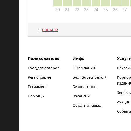
20
21
22
23
24
25
26
27
←
раньше
load time: NaNms, calc and output time: 20ms
Пользователю
Инфо
Услуг
Вход для авторов
О компании
Реклам
Регистрация
Блог Subscribe.ru +
Корпор
издани
Регламент
Безопасность
Sendsa
Помощь
Вакансии
Аукцио
Обратная связь
Событи