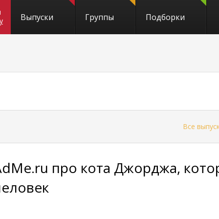
и
Выпуски
Группы
Подборки
y
←
Все выпус
AdMe.ru про кота Джорджа, кото
человек