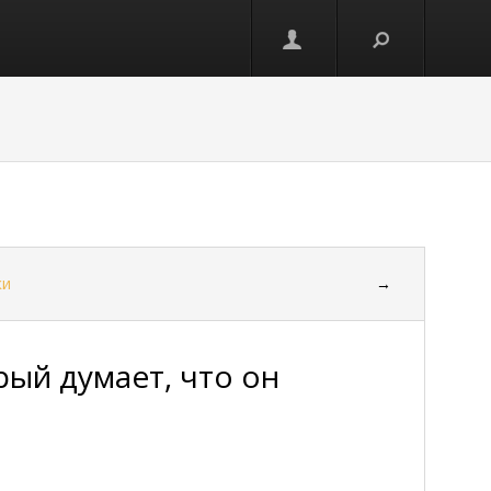
ки
→
рый думает, что он