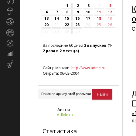
Общество
СМИ
1
2
3
4
5
К
Прогноз
6
7
8
9
10
11
12
погоды
о
13
14
15
16
17
18
19
Спорт
20
21
22
23
24
25
26
О
27
28
29
30
Страны
и
Туризм
регионы
За последние 60 дней
2 выпусков (1-
2 раза в 2 месяца)
Экономика
и
Email-
финансы
Сайт рассылки:
http://www.adme.ru
маркетинг
Открыта: 06-03-2004
Д
Автор
«
AdMe.ru
п
Статистика