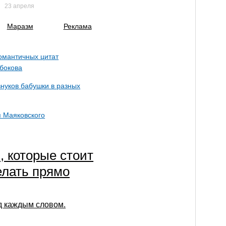
23 апреля
Маразм
Реклама
омантичных цитат
бокова
нуков бабушки в разных
 Маяковского
, которые стоит
елать прямо
д каждым словом.