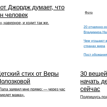
от Джордж думает, что
Фото
н человек
н, наверное, и ходит так же.
20 отчаянно-р
Владимира На
Чем угощают в
странах мира
Пост обожания
етский стих от Веры
30 вещей
Полозковой
начать д
сейчас
Папа заявил мне прямо: — через час
риедет мама».
Подпишусь по