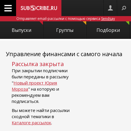
Отправляет email-рассылки с помощью сервиса
Sendsay
Выпуски
Группы
Подборки
Управление финансами с самого начала
Рассылка закрыта
При закрытии подписчики
были переданы в рассылку
"
Новый проект Юрия
Мороза
" на которую и
рекомендуем вам
подписаться.
Вы можете найти рассылки
сходной тематики в
Каталоге рассылок
.