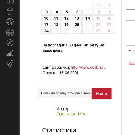
Общество
СМИ
1
2
Прогноз
3
4
5
6
7
8
9
погоды
10
11
12
13
14
15
16
Спорт
17
18
19
20
21
22
23
24
25
26
27
28
29
30
Страны
и
Туризм
регионы
За последние 60 дней
ни разу не
выходила
Экономика
и
ре
Email-
финансы
Сайт рассылки:
http://www.colibri.ru
маркетинг
Открыта: 15-06-2001
Автор
Сметанин М.А.
Статистика