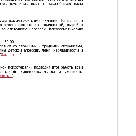
е мы осмелились показать, какие бывают виды
дам психической саморегуляции. Центральное
 включая несколько разновидностей, подробно
аболеваниях: неврозах, психосоматических
а: 59.00
вляться со сложными и трудными ситуациями,
ины детской агрессии, лени, неряшливости и
(
Заказать ...
)
ной психотерапии подводит итог работы всей
, как объединив сексуальность и духовность,
зать ...
)