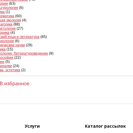
ория
(63)
ьтурология
(6)
ика
(1)
ематика
(60)
ая экология
(4)
агогика
(88)
итология
(27)
орика
(4)
ский язык и литература
(85)
иология
(6)
нические науки
(28)
ика
(15)
ология. Литературоведение
(9)
лософия
(22)
мия
(5)
ргалки
(24)
ка, эстетика
(2)
В избранное
Услуги
Каталог рассылок