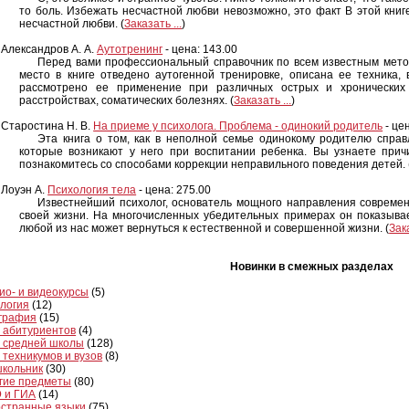
то боль. Избежать несчастной любви невозможно, это факт В этой книг
несчастной любви. (
Заказать ...
)
Александров А. А.
Аутотренинг
- цена: 143.00
Перед вами профессиональный справочник по всем известным мето
место в книге отведено аутогенной тренировке, описана ее техника,
рассмотрено ее применение при различных острых и хронических з
расстройствах, соматических болезнях. (
Заказать ...
)
Старостина Н. В.
На приеме у психолога. Проблема - одинокий родитель
- цен
Эта книга о том, как в неполной семье одинокому родителю спра
которые возникают у него при воспитании ребенка. Вы узнаете прич
познакомитесь со способами коррекции неправильного поведения детей. 
Лоуэн А.
Психология тела
- цена: 275.00
Известнейший психолог, основатель мощного направления современ
своей жизни. На многочисленных убедительных примерах он показывает
любой из нас может вернуться к естественной и совершенной жизни. (
Зака
Новинки в смежных разделах
ио- и видеокурсы
(5)
логия
(12)
графия
(15)
 абитуриентов
(4)
 средней школы
(128)
 техникумов и вузов
(8)
кольник
(30)
гие предметы
(80)
 и ГИА
(14)
странные языки
(75)