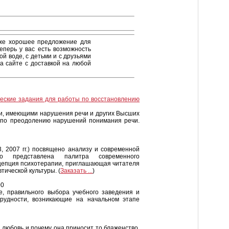
кже хорошее предложение для
еперь у вас есть возможность
ой воде, с детьми и с друзьями
а сайте с доставкой на любой
еские задания для работы по восстановлению
и, имеющими нарушения речи и других Высших
л по преодолению нарушений понимания речи.
, 2007 гг.) посвящено анализу и современной
ко представлена палитра современного
нцепция психотерапии, приглашающая читателя
тической культуры. (
Заказать ...
)
00
е, правильного выбора учебного заведения и
трудности, возникающие на начальном этапе
ое любовь и почему она приносит то блаженство,