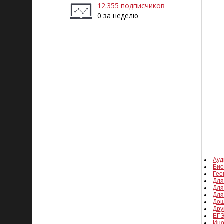
12.355 подписчиков
0 за неделю
Ауд
Био
Гео
Для
Для
Для
Дош
Дру
ЕГЭ
Ино