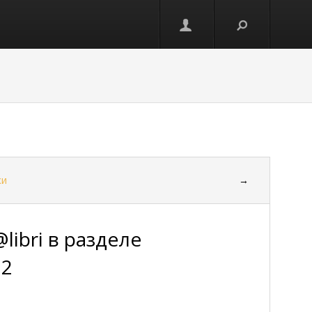
ки
→
ibri в разделе
12