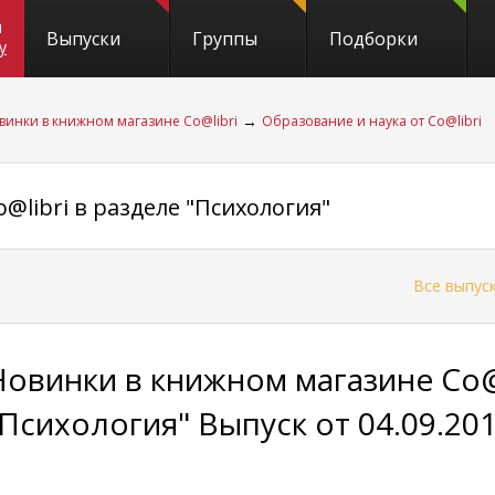
и
Выпуски
Группы
Подборки
y
→
винки в книжном магазине Co@libri
Образование и наука от Co@libri
libri в разделе "Психология"
←
Все выпус
Новинки в книжном магазине Co@l
"Психология" Выпуск от 04.09.20