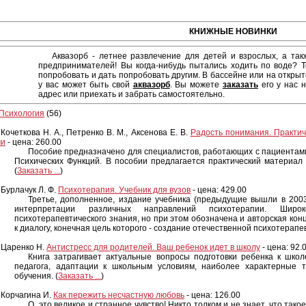
КНИЖНЫЕ НОВИНКИ
Аквазорб - летнее развлечение для детей и взрослых, а та
предпринимателей! Вы когда-нибудь пытались ходить по воде? Т
попробовать и дать попробовать другим. В бассейне или на открыт
у вас может быть свой
аквазорб
. Вы можете
заказать
его у нас н
адрес или приехать и забрать самостоятельно.
Психология
(56)
Кочеткова Н. А., Петренко В. М., Аксенова Е. В.
Радость понимания. Практич
чи
- цена: 260.00
Пособие предназначено для специалистов, работающих с пациентам
Психических Функций. В пособии предлагается практический материа
(
Заказать ...
)
Бурлачук Л. Ф.
Психотерапия. Учебник для вузов
- цена: 429.00
Третье, дополненное, издание учебника (предыдущие вышли в 2003
интерпретации различных направлений психотерапии. Широ
психотерапевтического знания, но при этом обозначена и авторская ко
к диалогу, конечная цель которого - создание отечественной психотерапев
Царенко Н.
Антистресс для родителей. Ваш ребенок идет в школу
- цена: 92.
Книга затрагивает актуальные вопросы подготовки ребенка к школ
педагога, адаптации к школьным условиям, наиболее характерные 
обучения. (
Заказать ...
)
Корчагина И.
Как пережить несчастную любовь
- цена: 126.00
О, это великое и странное чувство! Никто толком и не знает, что так