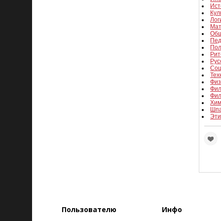
Ист
Кул
Лог
Мат
Общ
Пед
Пол
Рит
Рус
Соц
Тех
Физ
Фил
Фи
Хи
Шпа
Эти
Пользователю
Инфо