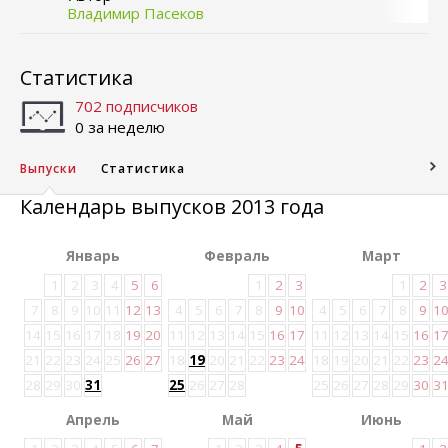
Владимир Пасеков
Статистика
702 подписчиков
0 за неделю
Выпуски
Статистика
Календарь выпусков 2013 года
Январь
Февраль
Март
1
2
3
4
5
6
1
2
3
1
2
3
7
8
9
10
11
12
13
4
5
6
7
8
9
10
4
5
6
7
8
9
1
14
15
16
17
18
19
20
11
12
13
14
15
16
17
11
12
13
14
15
16
1
21
22
23
24
25
26
27
18
19
20
21
22
23
24
18
19
20
21
22
23
2
28
29
30
31
25
26
27
28
25
26
27
28
29
30
3
Апрель
Май
Июнь