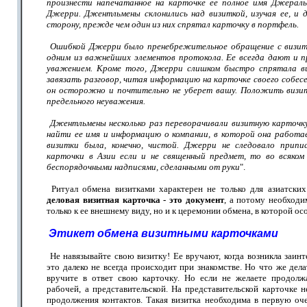
произнести напечатанное на карточке ее полное имя Джераль
Джерри. Джентльмены склонились над визиткой, изучая ее, и д
сторону, прежде чем один из них спрятал карточку в портфель.
Ошибкой Джерри было пренебрежительное обращение с визитк
одним из важнейших элементов протокола. Ее всегда дают и 
уважением. Кроме того, Джерри слишком быстро спрятала в
завязать разговор, читая информацию на карточке своего собесе
он осторожно и почтительно не уберет вашу. Положить визит
предельного неуважения.
Джентльмены несколько раз переворачивали визитную карточк
найти ее имя и информацию о компании, в которой она работае
визитки была, конечно, чистой. Джерри не следовало припи
карточки в Азии если и не священный предмет, то во всяком
беспорядочными надписями, сделанными от руки
".
Ритуал обмена визитками характерен не только для азиатски
деловая визитная карточка - это документ
, а потому необход
только к ее внешнему виду, но и к церемонии обмена, в которой ос
Этикет обмена визитными карточками
Не навязывайте свою визитку! Ее вручают, когда возникла заин
это далеко не всегда происходит при знакомстве. Но что же дела
вручите в ответ свою карточку. Но если не желаете продолж
рабочей, а представительской. На представительской карточке 
продолжения контактов. Такая визитка необходима в первую оч