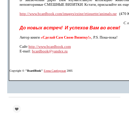
неповторимые СМЕШНЫЕ ВИЗИТКИ. Кстати, присылайте их еще
http://www.bcardbook.com/images/ezine/etiquette/animals.rar
(470 К
С 
До новых встреч! И успехов Вам во всем!
Автор книги
«Сделай Сам Свою Визитку!»
,
P.S. Пока-пока!
Сайт
http://www.bcardbook.com
Е-mail:
bcardbook@yandex.ru
Copyright ©
"BcardBook"
Елена Самборская
2005