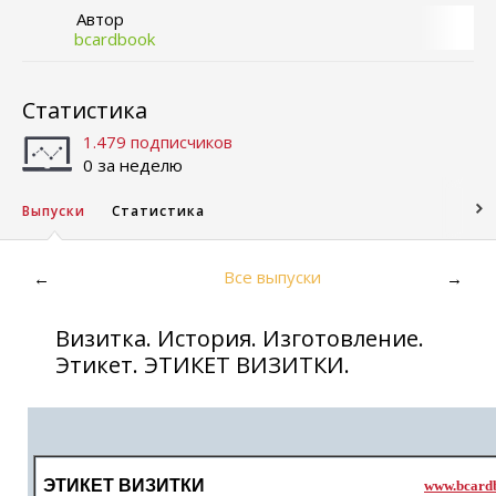
Автор
bcardbook
Статистика
1.479 подписчиков
0 за неделю
Выпуски
Статистика
Все выпуски
←
→
Визитка. История. Изготовление.
Этикет. ЭТИКЕТ ВИЗИТКИ.
ЭТИКЕТ ВИЗИТКИ
www.bcard