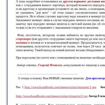
А пока подробнее остановимся на
другом варианте доставки ви
или с сотрудником вашего партнера, который возьмется передат
если карточку в организации оставляете не вы лично, а помощник
не указывать "для кого" - об этом скажет уполномоченное вами
придется. Но в обоих случаях карточку надо вложить в конверт 
Заклеивают конверт лишь в случае передачи личного послания, но 
заметку при передаче личных визиток в светской жизни (но об эт
только если его отправляют с заказанным товаром из магазина.
Итак, посетитель, которому хозяин кабинета не вручил визитк
секретаря
(или другого сотрудника своего партнера) до или посл
визитки
и вложив ее в незапечатанный конверт. Предполагается, ч
помощником, получатель отвечает не позже, чем через 24 часа: з
свою визитку. Такой выход на новый контакт весьма обнадеживает.
При пересылке (по почте или с помощником) на визитках необходи
Автор статьи:
Георгий Монахов
,
консультант по этикету и им
А теперь я покажу Вам НОВЫЕ смешные визитки:
Для просмотр
Рис. 1
http://www.bcardbook.com/images/ezine/etiquette/1.jpg
Авт
http://www.bcardbook.com/images/ezine/etiquette/2.jpg
Автор Елен
В заключении дарю Вам изумительную коллекцию животны