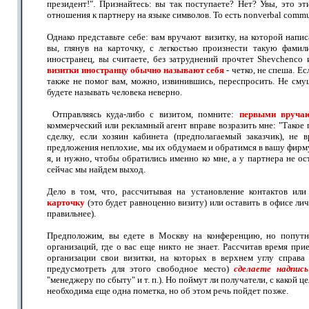
президент!". Признайтесь: вы так поступаете? Нет? Увы, это э
отношения к партнеру на языке символов. То есть nonverbal commu
Однако представьте себе: вам вручают визитку, на которой напис
вы, глянув на карточку, с легкостью произнести такую фами
иностранец, вы считаете, без затруднений прочтет Shevchenc
визитки иностранцу обычно называют себя
- четко, не спеша. Е
также не помог вам, можно, извинившись, переспросить. Не сму
будете называть человека неверно.
Отправляясь куда-либо с визитом, помните:
первыми вручаю
коммерческий или рекламный агент вправе возразить мне: "Такое
сделку, если хозяин кабинета (предполагаемый заказчик), не 
предложения неплохие, мы их обдумаем и обратимся в вашу фирму"
я, и нужно, чтобы обратились именно ко мне, а у партнера не ос
сейчас мы найдем выход.
Дело в том, что, рассчитывая на установление контактов или
карточку
(это будет равноценно визиту) или оставить в офисе лич
правильнее).
Предположим, вы едете в Москву на конференцию, но попутн
организаций, где о вас еще никто не знает. Рассчитав время прие
организации свои визитки, на которых в верхнем углу справа
предусмотреть для этого свободное место)
сделаете надпись
"менеджеру по сбыту" и т. п.). Но поймут ли получатели, с какой ц
необходима еще одна пометка, но об этом речь пойдет позже.