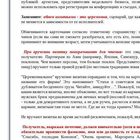
публикой: артистам, представителям модельного бизнеса, пол
можно использовать при регистрации на конференциях и съездах, 
Запомните
:
обмен визитками - это церемония
, сценарий, где к
не меняется в зависимости от ее исполнителей.
Обмениваются карточками согласно этикетному старшинству: 
чинов (если вы сами не сможете разобраться, кто есть кто, поин
принимают во внимание возраст, затем учитываются женские прив
При вручении визитку поворачивают для чтения:
это свид
получателю. Партнерам из Азии (например, Япония, Сингапур,
поклоном. Чем важнее персона, тем больше поклон. Представите
пищу) вручают только правой рукой (по местным традициям левая 
"Церемониальное" вручение визитки оправдано и тем, что на карто
название его фирмы! Это напоминает "Стихи о советском п
дубликатом бесценного груза. Читайте, завидуйте…". Пожалуй, та
каким является визитка, вполне объяснимо, но вот только из карм
мужских брюк предназначены для личных вещей (носовой платок, 
- только для декоративного платка, а не для ручек, расчесок и ви
кармане, визиткам там тоже не место. Где же их тогда хранить? Мо
Не вручают визитки во время застолий (исключением, пожалуй, явля
Получатель, выражая почтение, должен внимательно (хотя и н
обязательно произнести фамилию, имя или должность ее влад
"Спасибо, господин Кононов", "Очень приятно, Маргарита Ал