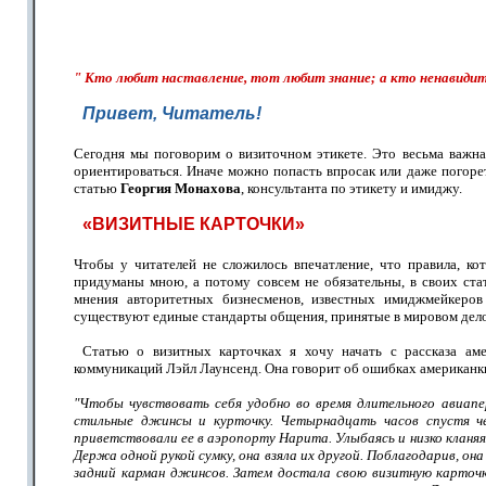
"
Кто любит наставление, тот любит знание;
а кто ненавиди
Привет, Читатель!
Сегодня мы поговорим о визиточном этикете. Это весьма важна
ориентироваться. Иначе можно попасть впросак или даже погоре
статью
Георгия Монахова
, консультанта по этикету и имиджу.
«ВИЗИТНЫЕ КАРТОЧКИ»
Чтобы у читателей не сложилось впечатление, что правила, ко
придуманы мною, а потому совсем не обязательны, в своих ста
мнения авторитетных бизнесменов, известных имиджмейкеров
существуют единые стандарты общения, принятые в мировом дел
Статью о визитных карточках я хочу начать с рассказа аме
коммуникаций Лэйл Лаунсенд. Она говорит об ошибках американк
"Чтобы чувствовать себя удобно во время длительного авиапе
стильные джинсы и курточку. Четырнадцать часов спустя ч
приветствовали ее в аэропорту Нарита. Улыбаясь и низко кланяяс
Держа одной рукой сумку, она взяла их другой. Поблагодарив, она
задний карман джинсов. Затем достала свою визитную карточ