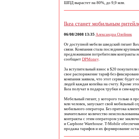
ШПД вырастет на 80%, до 9,9 млн.
Ikea станет мобильным ритейл
06/08/2008 13:35
Александра Олейник
От доступной мебели шведский гигант Ike
связи. Компания стала последним крупны
предложившим потребителям контракты на
сообщает
DPMoney
.
За вступительный взнос в $20 покупатели к
свое распоряжение тариф без фиксирован
компания заявила, что этот сервис будет о
людей каждая копейка на счету. Кроме это
Ikea получат в подарок трубки и сим-карты
Мебельный гигант, у которого только в пр
млн человек, запускает свой мобильный с
мобильного оператора. Без притока клиент
значительное количество неиспользованн
контракты с этим оператором уже заключил
и Carphone Warehouse. T-Mobile обеспечи
продажа тарифов и их формирование остае