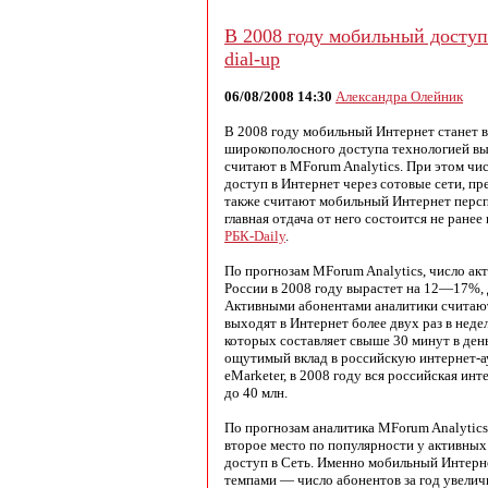
В 2008 году мобильный доступ
dial-up
06/08/2008 14:30
Александра Олейник
В 2008 году мобильный Интернет станет 
широкополосного доступа технологией вых
считают в MForum Analytics. При этом ч
доступ в Интернет через сотовые сети, п
также считают мобильный Интернет персп
главная отдача от него состоится не ранее
РБК-Daily
.
По прогнозам MForum Ana­lytics, число ак
России в 2008 году вырастет на 12—17%, 
Активными абонентами аналитики считают
выходят в Интернет более двух раз в неде
которых составляет свыше 30 минут в ден
ощутимый вклад в российскую интернет-а
eMarketer, в 2008 году вся российская ин
до 40 млн.
По прогнозам аналитика MForum Analytics
второе место по популярности у активны
доступ в Сеть. Именно мобильный Интерн
темпами — число абонентов за год увелич