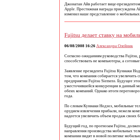
Джонатан Айв работает вице-президентом
Apple. Престижная награда присуждена Ай
изменил наше представление о мобильных
Fujitsu делает ставку на моби
06/08/2008 16:26
Александра Олейник
Согласно ожиданиям руководства Fujitsu,
способствовать не компьютеры, а сотовы
Заявление президента Fujitsu Куниаки Но
том, что компания собирается увеличить 
предприятии Fujitsu Siemens. Будущее это
ужесточившейся конкуренции в данный м
обеих компаний. Однако итоги переговоров
года.
По словам Куниаки Нодзоэ, мобильные т
орудием извлечения прибыли, нежели ком
надеется увеличить объем продаж своих б
Будущий год, по прогнозам Fujitsu, долже
направления производства мобильных тел
компании видят в новой политике мобиль