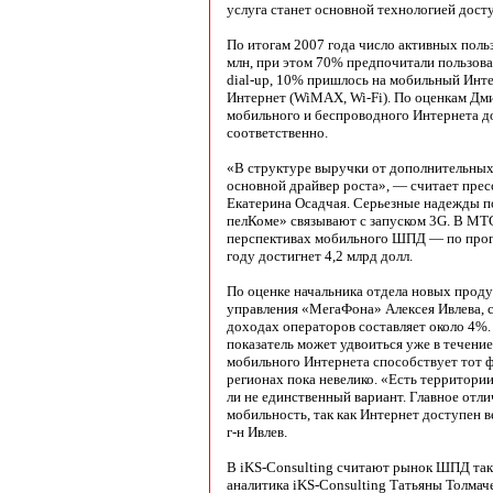
услуга станет основной технологией дост
По итогам 2007 года число активных поль
млн, при этом 70% предпочитали пользов
dial-up, 10% пришлось на мобильный Инт
Интернет (WiMAX, Wi-Fi). По оценкам Дми
мобильного и беспроводного Интернета 
соответственно.
«В структуре выручки от дополнительны
основной драйвер роста», — считает пре
Екатерина Осадчая. Серьезные надежды по
пелКоме» связывают с запуском 3G. В МТ
перспективах мобильного ШПД — по прогн
году достигнет 4,2 млрд долл.
По оценке начальника отдела новых проду
управления «МегаФона» Алексея Ивлева, с
доходах операторов составляет около 4%. 
показатель может удвоиться уже в течение
мобильного Интернета способ­ствует тот 
регионах пока невелико. «Есть территори
ли не единственный вариант. Главное отл
мобильность, так как Интернет доступен в
г-н Ивлев.
В iKS-Consulting считают рынок ШПД та
аналитика iKS-Con­sulting Татьяны Толмач