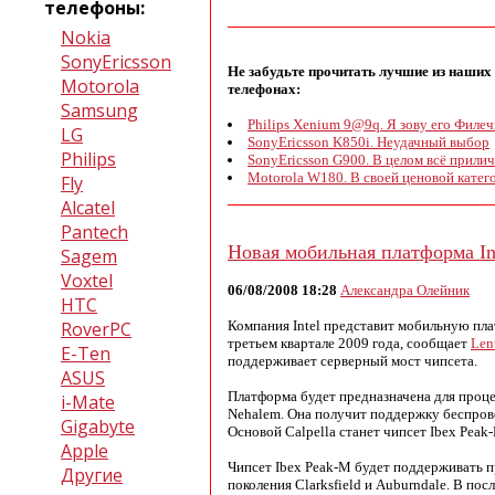
телефоны:
Nokia
SonyEricsson
Не забудьте прочитать лучшие из наших
Motorola
телефонах:
Samsung
Philips Xenium 9@9q. Я зову его Филечк
LG
SonyEricsson K850i. Неудачный выбор
Philips
SonyEricsson G900. В целом всё прили
Motorola W180. В своей ценовой катег
Fly
Alcatel
Pantech
Новая мобильная платформа Int
Sagem
Voxtel
06/08/2008 18:28
Александра Олейник
HTC
RoverPC
Компания Intel представит мобильную пл
третьем квартале 2009 года, сообщает
Len
E-Ten
поддерживает серверный мост чипсета.
ASUS
Платформа будет предназначена для проце
i-Mate
Nehalem. Она получит поддержку беспрово
Gigabyte
Основой Calpella станет чипсет Ibex Peak
Apple
Чипсет Ibex Peak-M будет поддерживать 
Другие
поколения Clarksfield и Auburndale. В по