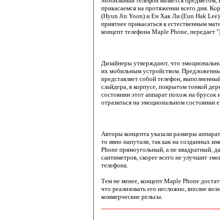
Мобильный телефон является предметом, 
прикасаемся на протяжении всего дня. К
(Hyun Jin Yoon) и Ен Хак Ли (Eun Hak Lee
приятнее прикасаться к естественным мат
концепт телефона Maple Phone, передает "
Дизайнеры утверждают, что эмоционально
их мобильным устройством. Предложенны
представляет собой телефон, выполненны
слайдера, в корпусе, покрытом тонкой де
состоянии этот аппарат похож на брусок 
отразиться на эмоциональном состоянии е
Авторы концепта указали размеры аппарат
то явно напутали, так как на созданных и
Phone прямоугольный, а не квадратный, да
сантиметров, скорее всего не улучшит эм
телефона.
Тем не менее, концепт Maple Phone достат
что реализовать его несложно, вполне воз
коммерческие рельсы.