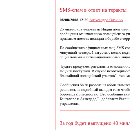
SMS-спам в ответ на теракты
06/08/2008 12:29
Александра Олейник
25 миллионов человек из Индии получили
сообщения от начальника полицейского у
призывом помочь полиции в борьбе с тер
По сообщению официальных лиц, SMS-соо
минувший четверг, 1 августа, с целью подт
социальными и анти-национальными лицам
"Будьте предусмотрительны в отношении
лиц или поступков. В случае необходимост
ближайший полицейский участок" - таким
Сообщения были разосланы абонентам все
решились на подобный шаг, для того что
боролись с опасностью. Это особенно акт
Бангалоре и Ахмедаде," - добавляет Рахе
управления.
За год будет выпущено 40 мил