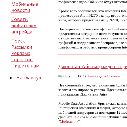
графическое ядро. Оба чипа будут включа
Мобильные
новости
Кроме того сообщается, что компания Int
процессоров Atom N270 в конце второго кв
Советы
чипа, который придет на смену N270, ниче
любителям
Последняя мобильная платформа Intel назы
апгрейда
представлена в середине июля текущего г
с видео высокой четкости, построена на б
Поиск
графикой и поддерживает беспроводные с
Рассылки
платформа для работы с процессорами Inte
Реклама
Гороскоп
Пишите нам
Джонатан Айв награжден за ди
06/08/2008 17:32
Александра Олейник
На главную
Нет сомнений в том, что уникальный диза
залогом его мирового успеха. Идея новат
принадлежит Джонатану Айву.
Mobile Data Association, британская компа
"английским компаниям и людям, которые 
мобильной индустрии за последние 12 меся
Джонатана Айва в номинации "Лучшее лич
"
Мобильник
".