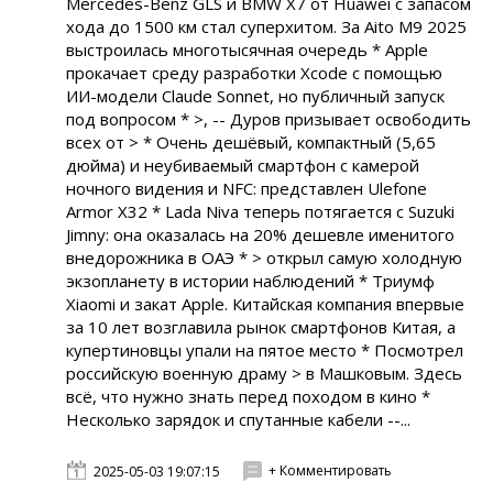
Mercedes-Benz GLS и BMW X7 от Huawei с запасом
хода до 1500 км стал суперхитом. За Aito M9 2025
выстроилась многотысячная очередь * Apple
прокачает среду разработки Xcode с помощью
ИИ-модели Claude Sonnet, но публичный запуск
под вопросом * >, -- Дуров призывает освободить
всех от > * Очень дешёвый, компактный (5,65
дюйма) и неубиваемый смартфон с камерой
ночного видения и NFC: представлен Ulefone
Armor X32 * Lada Niva теперь потягается с Suzuki
Jimny: она оказалась на 20% дешевле именитого
внедорожника в ОАЭ * > открыл самую холодную
экзопланету в истории наблюдений * Триумф
Xiaomi и закат Apple. Китайская компания впервые
за 10 лет возглавила рынок смартфонов Китая, а
купертиновцы упали на пятое место * Посмотрел
российскую военную драму > в Машковым. Здесь
всё, что нужно знать перед походом в кино *
Несколько зарядок и спутанные кабели --...
+ Комментировать
2025-05-03 19:07:15