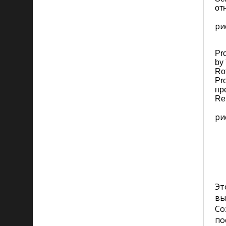
от
рис
Pr
by
Ro
Pr
пр
Re
рис
Эт
вы
Со
по