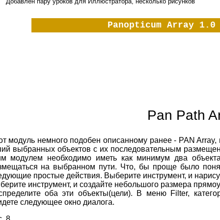
Добавлен пару уроков для Иллюстратора, несколько рисунков
Panopticum Array 1.0
Pan Path A
от модуль немного подобен описанному ранее - PAN Array, 
пий выбранных объектов с их последовательным размещен
им модулем необходимо иметь как минимум два объекта 
змещаться на выбранном пути. Что, бы проще было поня
едующие простые действия. Выберите инструмент, и нарисуй
берите инструмент, и создайте небольшого размера прямоу
спределите оба эти объекты(цели). В меню Filter, катег
идете следующее окно диалога.
. 8