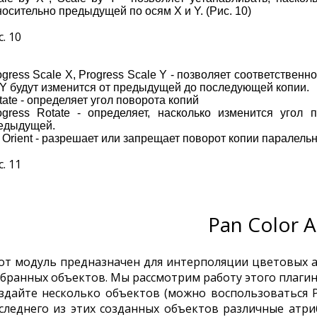
носительно предыдущей по осям X и Y. (Рис. 10)
. 10
ogress Scale X, Progress Scale Y - позволяет соответственн
 Y будут изменится от предыдущей до последующей копии.
tate - определяет угол поворота копий
ogress Rotate - определяет, насколько изменится угол
едыдущей.
 Orient - разрешает или запрещает поворот копии паралельно 
. 11
Pan Color A
от модуль предназначен для интерполяции цветовых 
бранных объектов. Мы рассмотрим работу этого плагин
здайте несколько объектов (можно воспользоваться P
следнего из этих созданных объектов различные атри