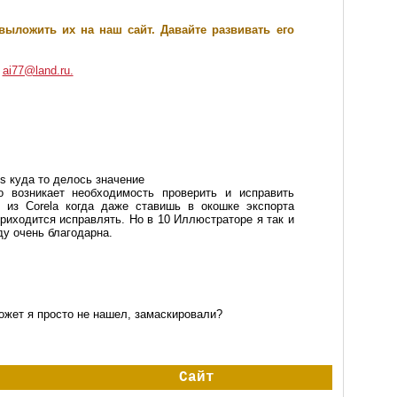
выложить их на наш сайт. Давайте развивать его
у
ai77@land.ru.
es куда то делось значение
о возникает необходимость проверить и исправить
 из Corela когда даже ставишь в окошке экспорта
риходится исправлять. Но в 10 Иллюстраторе я так и
ду очень благодарна.
может я просто не нашел, замаскировали?
Сайт