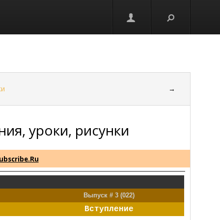
ки
→
ания, уроки, рисунки
ubscribe.Ru
Выпуск # 3 (022)
Вступление