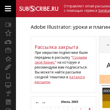
Отправляет email-рассылк
с помощью сервиса
Sendsa
Все
Adobe Illustrator: уроки и плаги
вместе
Открыто
недавно
Автомобили
Рассылка закрыта
Бизнес
При закрытии подписчики были
и
переданы в рассылку "
Создаем
Дом
карьера
свой бизнес
" на которую и
A
и
рекомендуем вам подписаться.
Мир
семья
Вы можете найти рассылки
женщины
Hi-
сходной тематики в
Каталоге
Tech
рассылок
.
Компьютеры
и
ADO
Культура,
интернет
стиль
←
→
Новости
Июль 2003
жизни
и
1
2
3
4
5
6