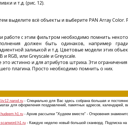
ивки и т.д. (рис. 12).
тем выделите всё объекты и выберите PAN Array Color. Р
и работе с этим фильтром необходимо помнить некото
полнения должен быть одинаков, например гради
адиентной залиыкой и т.д. Цветовые модели этих объ
B и RGB, или Greyscale и Greyscale.
е это истинно и для атрибутов штриха. Эти ограничен
шего плагина. Просто необходимо помнить о них.
\\iv12.narod.ru
- Специально для Вас здесь собрана большая и постоянно
атах для оформления поздравлений, памятных адресов, календарей, ви
hudeem.h1.ru
- Архив рассылки "Худеем вместе" - Откровения знаменитост
scanword.h1.ru
- Каждую неделю новый большой сканворд. Подписка на 