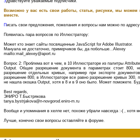
З
дравствуйте уважаемые подписчики.
Возможно у вас есть свои работы, статьи, рисунки, мы можем 
вместе.
П
исать свои предложения, пожелания и вопросы нам можно по адрес
Появилась пара вопросов по Иллюстратору:
Может кто знает сайты посвященные JavaScript for Adobe Illustrator.
Мануала не достаточно, примерчиков бы, да побольше...Alexey
mailto:mail_alexey@aport.ru
Вопрос 2: Проблема вот в чем, в 10 Иллюстраторе из палитры Attribut
Output. Общее разрешение документа в параметрах стоит 800, н
разрешение отдельных кривых, например при экспорте документов
разрешение 800, в Иллюстраторе все равно разрешение кривых 300, п
не нашла окошка Output, хотя в 8 и в 9 оно было. Может поможете. Бу
Best regards,
ЭНИРО Т.Быстрякова
tanya.bystrjakova@n-novgorod.eniro-m.ru
Вообще и упоминания в хелпе нет, похоже убрали навсегда :-( , хотя 
Лучше, конечно свои вопросы оставляйте в форуме.