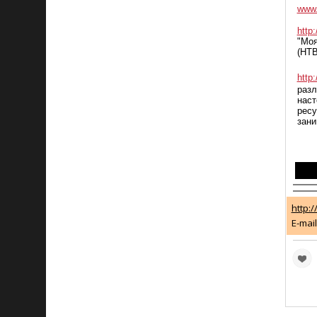
www.
http:
"Моя
(НТВ
http
раз
нас
ресу
зани
http:/
E-mail