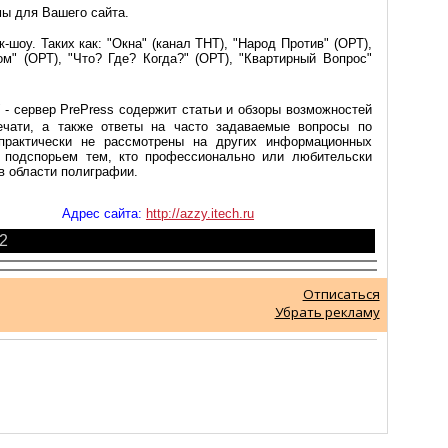
мы для Вашего сайта.
-шоу. Таких как: "Окна" (канал ТНТ), "Народ Против" (ОРТ),
ом" (ОРТ), "Что? Где? Когда?" (ОРТ), "Квартирный Вопрос"
" - cервер PrePress содержит статьи и обзоры возможностей
ечати, а также ответы на часто задаваемые вопросы по
практически не рассмотрены на других информационных
м подспорьем тем, кто профессионально или любительски
в области полиграфии.
Адрес сайта:
http://azzy.itech.ru
2
Отписаться
Убрать рекламу