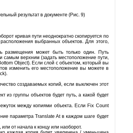
льный результат в документе (Рис. 9)
оборот кривая пути неоднократно скопируется по
 расположения выбранных объектов. Для этого,
ть размещения может быть только один. Путь
 самым верхним (задать местоположение пути,
Bottom Object). Если слой с объектом, который вы
ктов изменить его местоположение вы можете в
ck).
личество создаваемых копий, если выключен этот
ект из группы объектов будет путь, а какой будет
межуток между копиями объекта. Если Fix Count
ние параметра Translate At в каждом шаге будет
 или от начала к концу или наоборот.
лько каждая копия будет увеличена / уменьшена