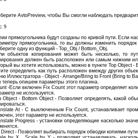
берите AvtoPreview, чтобы Вы смогли наблюдать предварите
. 9
пии прямоугольника будут созданы по кривой пути. Если на
риметру прямоугольника, то вы должны изменить порядок
берите одну из функций - Top_Obj / Bottom_Obj.
ли объектов копирования может быть несколько, то пу
пирования должен быть расположен или самым нижним или
торый вы хотите использовать, можно в пункте Top Object - 
тите определить как путь расположен вмежду других объе
ю Иллюстратора - Object - Arrange/Bring to Front (Bring to Ba
 теперь опишем параметры этого плагина.
unt -Если включен Fix Count этот параметр определяет ко
раметр не используется.
p Object - Bottom Object - Позволяет определять, какой объ
пироваться.
anslate At - С выключенным Fix Count, устанавливает про
лючен, этот параметр не используется.
anslate Progress - установки определяющие насколько значе
менятся.
 Direct - Позволяет выбирать порядок обводки копиями пути,
ale by X , Scale by Y - позволяет устанавливать, наско