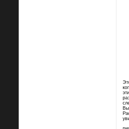
Эт
ко
эт
ра
сл
Вы
Ра
ув
рис