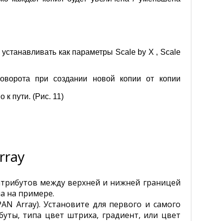
о устанавливать как параметры Scale by X , Scale
 поворота при создании новой копии от копии
к пути. (Рис. 11)
rray
атрибутов между верхней и нижней границей
а на примере.
AN Array). Установите для первого и самого
буты, типа цвет штриха, градиент, или цвет