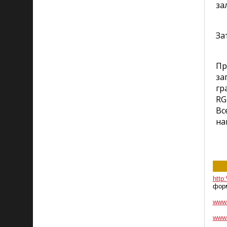
зал
За
Пр
за
гр
RG
Вс
на
http:
форм
www.
www.