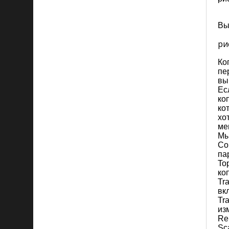
Вы
рис
Ко
пе
вы
Ес
ко
ко
хо
мен
Мы
Co
па
To
ко
Tr
вк
Tr
из
Re
Sc