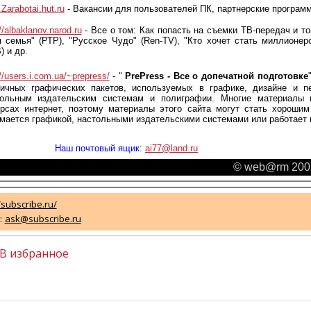
Zarabotai.hut.ru
- Вакансии для пользователей ПК, партнерские програм
//albaklanov.narod.ru
- Все о том: Как попасть на съемки ТВ-передач и ток
 семья" (РТР), "Русское Чудо" (Ren-TV), "Кто хочет стать миллионер
) и др.
://users.i.com.ua/~prepress/
- "
PrePress - Все о допечатной подготовке
личных графических пакетов, используемых в графике, дизайне и п
тольным издательским системам и полиграфии. Многие материалы 
рсах интернет, поэтому материалы этого сайта могут стать хороши
мается графикой, настольными издательскими системами или работает 
Наш почтовый ящик:
ai77@land.ru
© web@rm 200
/subscribe.ru/
:
ask@subscribe.ru
В избранное