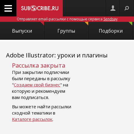
Отправляет email-рассылки с помощью сервиса
Sendsay
Выпуски
Группы
Подборки
Adobe Illustrator: уроки и плагины
Рассылка закрыта
При закрытии подписчики
были переданы в рассылку
"
Создаем свой бизнес
" на
которую и рекомендуем
вам подписаться.
Вы можете найти рассылки
сходной тематики в
Каталоге рассылок
.