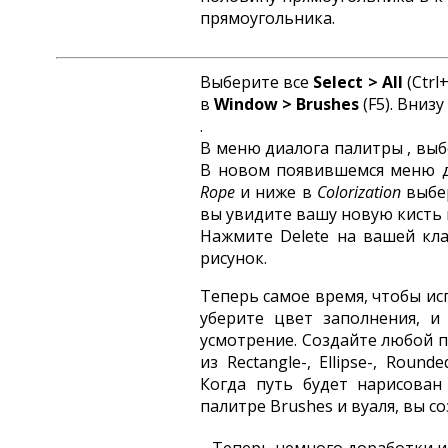
прямоугольника.
Выберите все
Select >
All
(Ctrl
в
Window >
Brushes
(F5). Вниз
.
В меню диалога палитры , вы
В новом появившемся меню ди
Rope
и ниже в
Colorization
выбе
вы увидите вашу новую кисть в
Нажмите Delete на вашей кла
рисунок.
Теперь самое время, чтобы исп
уберите цвет заполнения, и
усмотрение. Создайте любой п
из Rectangle-, Ellipse-, Round
Когда путь будет нарисован
палитре Brushes и вуаля, вы с