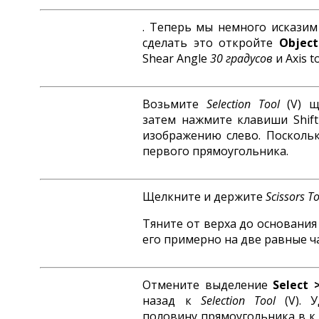
. Теперь мы немного исказим
сделать это откройте
Objec
Shear Angle
30 градусов
и Axis t
Возьмите
Selection Tool
(V) щ
затем нажмите клавиши Shift
изображению слево. Поскольк
первого прямоугольника.
Щелкните и держите
Scissors
To
Тяните от верха до основания
его примерно на две равные ча
Отмените выделение
Select
назад к
Selection
Tool
(V). 
половину прямоугольника в к