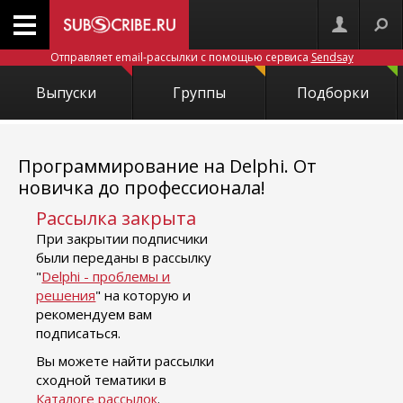
Отправляет email-рассылки с помощью сервиса
Sendsay
Выпуски
Группы
Подборки
Программирование на Delphi. От
новичка до профессионала!
Рассылка закрыта
При закрытии подписчики
были переданы в рассылку
"
Delphi - проблемы и
решения
" на которую и
рекомендуем вам
подписаться.
Вы можете найти рассылки
сходной тематики в
Каталоге рассылок
.