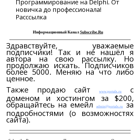
Программирование на Delphi. От
новичка до профессионала!
Расссылка
Информационный Канал
Subscribe.Ru
Здравствуйте, уважаемые
подписчики! Так и не нашёл я
автора на свою рассылку. Но
продолжаю искать. Подписчиков
более 5000. Меняю на что либо
ценное.
Также продаю сайт
с
www.portalx.ru
доменом и хостингом за
$
20
0
,
обращайтесь на емейл
за
admin@portalx.ru
подробностями (о возможностях
сайта).