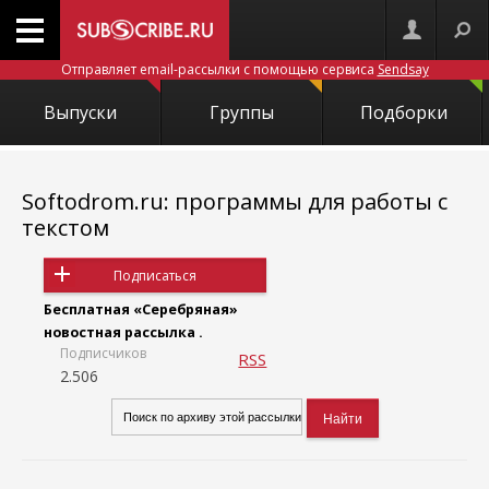
Отправляет email-рассылки с помощью сервиса
Sendsay
Выпуски
Группы
Подборки
Softodrom.ru: программы для работы с
текстом
Подписаться
Бесплатная «Серебряная»
новостная рассылка .
Подписчиков
RSS
2.506