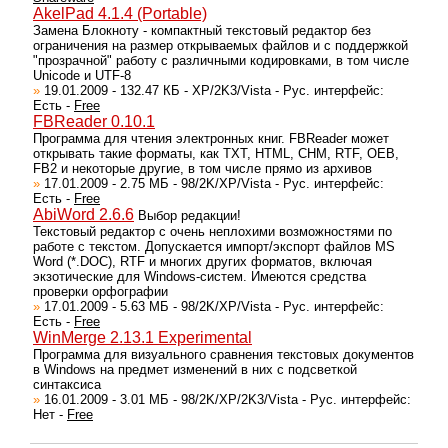
AkelPad 4.1.4 (Portable)
Замена Блокноту - компактный текстовый редактор без
ограничения на размер открываемых файлов и с поддержкой
"прозрачной" работу с различными кодировками, в том числе
Unicode и UTF-8
»
19.01.2009 - 132.47 КБ - XP/2K3/Vista - Рус. интерфейс:
Есть -
Free
FBReader 0.10.1
Программа для чтения электронных книг. FBReader может
открывать такие форматы, как TXT, HTML, CHM, RTF, OEB,
FB2 и некоторые другие, в том числе прямо из архивов
»
17.01.2009 - 2.75 МБ - 98/2K/XP/Vista - Рус. интерфейс:
Есть -
Free
AbiWord 2.6.6
Выбор редакции!
Текстовый редактор с очень неплохими возможностями по
работе с текстом. Допускается импорт/экспорт файлов MS
Word (*.DOC), RTF и многих других форматов, включая
экзотические для Windows-систем. Имеются средства
проверки орфографии
»
17.01.2009 - 5.63 МБ - 98/2K/XP/Vista - Рус. интерфейс:
Есть -
Free
WinMerge 2.13.1 Experimental
Программа для визуального сравнения текстовых документов
в Windows на предмет изменений в них с подсветкой
синтаксиса
»
16.01.2009 - 3.01 МБ - 98/2K/XP/2K3/Vista - Рус. интерфейс:
Нет -
Free