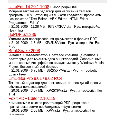
UltraEdit 14.20.1.1008
Выбор редакции!
Мощный текстовый редактор для написания текстов
программ, HTML страниц и т.п. Сами создатели программы
называют ее "Text Editor - HEX Editor - HTML Editor -
Programmers Editor"
»
21.01.2009 - 11.26 МБ - 98/2K/XP/Vista - Рус. интерфейс:
Нет -
Trial
doPDF 6.1.286
Утилита для преобразования документов в формат PDF
»
21.01.2009 - 1.6 МБ - XP/2K3/Vista - Рус. интерфейс: Есть -
Free
BookSnake 2008
Читалка + каталогизатор + сетевое хранилище файлов +
платформа для мультимедиа-энциклопедий. Современный
многооконный интерфейс со вкладками как у Windows Media
Player. Встроенный веб-браузер
»
21.01.2009 - 6.75 МБ - 98/2K/XP/Vista - Рус. интерфейс:
Есть -
Free
EmEditor Pro 8.01 / 8.02 RC4
Текстовый редактор для программистов, веб-дизайнеров и
обычных пользователей
»
20.01.2009 - 3.07 МБ - XP/2K3/Vista - Рус. интерфейс: Нет -
Trial
Foxit PDF Editor 2.10.119
Компактный и быстро работающий PDF- редактор с
практически всеми необходимыми функциями
»
19.01.2009 - 2.05 МБ - XP/Vista - Рус. интерфейс: Нет -
Shareware