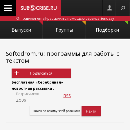
Отправляет email-рассылки с помощью сервиса
Sendsay
Выпуски
Группы
Подборки
Softodrom.ru: программы для работы с
текстом
Подписаться
Бесплатная «Серебряная»
новостная рассылка .
Подписчиков
RSS
2.506