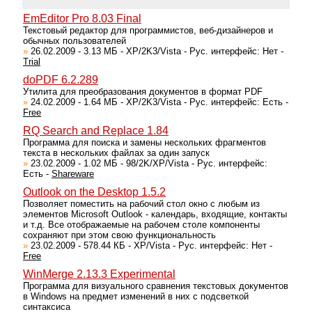
EmEditor Pro 8.03 Final
Текстовый редактор для программистов, веб-дизайнеров и
обычных пользователей
»
26.02.2009 - 3.13 МБ - XP/2K3/Vista - Рус. интерфейс: Нет -
Trial
doPDF 6.2.289
Утилита для преобразования документов в формат PDF
»
24.02.2009 - 1.64 МБ - XP/2K3/Vista - Рус. интерфейс: Есть -
Free
RQ Search and Replace 1.84
Программа для поиска и замены нескольких фрагментов
текста в нескольких файлах за один запуск
»
23.02.2009 - 1.02 МБ - 98/2K/XP/Vista - Рус. интерфейс:
Есть -
Shareware
Outlook on the Desktop 1.5.2
Позволяет поместить на рабочий стол окно с любым из
элементов Microsoft Outlook - календарь, входящие, контакты
и т.д. Все отображаемые на рабочем столе компоненты
сохраняют при этом свою функциональность
»
23.02.2009 - 578.44 КБ - XP/Vista - Рус. интерфейс: Нет -
Free
WinMerge 2.13.3 Experimental
Программа для визуального сравнения текстовых документов
в Windows на предмет изменений в них с подсветкой
синтаксиса