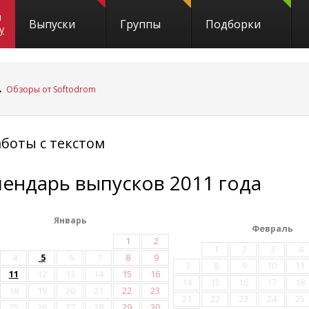
и
Выпуски
Группы
Подборки
y
→
Обзоры от Softodrom
аботы с текстом
лендарь выпусков 2011 года
Январь
Февраль
1
2
1
2
3
4
4
5
6
7
8
9
7
8
9
10
11
11
12
13
14
15
16
14
15
16
17
18
18
19
20
21
22
23
21
22
23
24
25
25
26
27
28
29
30