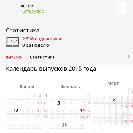
Автор
12rfegvddd
Статистика
2.506 подписчиков
0 за неделю
Выпуски
Статистика
Календарь выпусков 2015 года
Март
Январь
Февраль
1
1
2
3
4
1
2
3
4
5
6
7
8
5
6
7
8
9
10
11
2
3
4
5
6
7
8
9
10
11
12
13
14
1
12
13
14
15
16
17
18
9
10
11
12
13
14
15
16
17
18
19
20
21
2
19
20
21
22
23
24
25
16
17
18
19
20
21
22
23
24
25
26
27
28
2
26
27
28
29
30
31
23
24
25
26
27
28
30
31