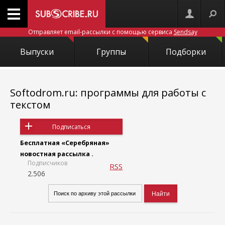
Отправляет email-рассылки с помощью сервиса
Sendsay
Выпуски
Группы
Подборки
Softodrom.ru: программы для работы с
текстом
Подписаться
Бесплатная «Серебряная»
новостная рассылка .
Подписчиков
RSS
2.506