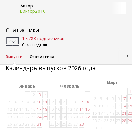
Автор
Виктор2010
Статистика
17.783 подписчиков
0 за неделю
Выпуски
Статистика
Календарь выпусков 2026 года
Март
Январь
Февраль
1
1
2
3
4
1
2
3
4
5
6
7
8
5
6
7
8
9
10
11
2
3
4
5
6
7
8
9
10
11
12
13
14
1
12
13
14
15
16
17
18
9
10
11
12
13
14
15
16
17
18
19
20
21
2
19
20
21
22
23
24
25
16
17
18
19
20
21
22
23
24
25
26
27
28
2
26
27
28
29
30
31
23
24
25
26
27
28
30
31