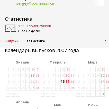
sergey@borninussr.ca
Статистика
1.199 подписчиков
0 за неделю
Выпуски
Статистика
Календарь выпусков 2007 года
Январь
Февраль
Март
1
2
3
4
5
6
7
1
2
3
4
1
2
3
4
8
9
10
11
12
13
14
5
6
7
8
9
10
11
5
6
7
8
9
10
1
15
16
17
18
19
20
21
12
13
14
15
16
17
18
12
13
14
15
16
17
1
22
23
24
25
26
27
28
19
20
21
22
23
24
25
19
20
21
22
23
24
2
29
30
31
26
27
28
26
27
28
29
30
31
Апрель
Май
Июнь