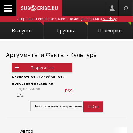
Отправляет email-рассылки с помощью сервиса
Sendsay
Выпуски
Группы
Подборки
Аргументы и Факты - Культура
Подписаться
Бесплатная «Серебряная»
новостная рассылка
Подписчиков
RSS
273
Автор