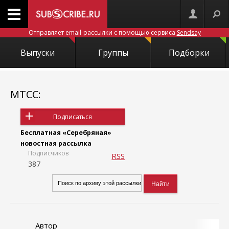
Отправляет email-рассылки с помощью сервиса
Sendsay
Выпуски
Группы
Подборки
МТСС:
Подписаться
Бесплатная «Серебряная»
новостная рассылка
Подписчиков
RSS
387
Автор