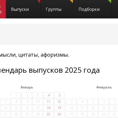
и
Выпуски
Группы
Подборки
y
мысли, цитаты, афоризмы.
лендарь выпусков 2025 года
Январь
Февраль
1
2
3
4
5
7
8
9
10
11
12
3
4
5
6
7
14
15
16
17
18
19
10
11
12
13
14
21
22
23
24
25
26
17
18
19
20
21