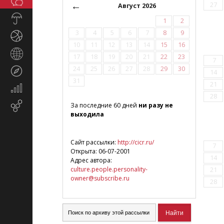
Общество
СМИ
←
27
Август 2026
Прогноз
1
2
погоды
3
4
5
6
7
8
9
Спорт
10
11
12
13
14
15
16
Страны
17
18
19
20
21
22
23
7
и
24
25
26
27
28
29
30
Туризм
14
регионы
31
21
Экономика
28
и
Email-
За последние 60 дней
ни разу не
финансы
выходила
маркетинг
Сайт рассылки:
http://cicr.ru/
7
Открыта: 06-07-2001
14
Адрес автора:
culture.people.personality-
21
owner@subscribe.ru
28