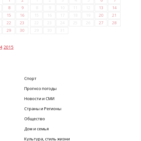
1
2
1
2
3
4
5
6
7
8
9
8
9
10
11
12
13
14
15
16
15
16
17
18
19
20
21
22
23
22
23
24
25
26
27
28
29
30
29
30
31
4
2015
Спорт
Прогноз погоды
Новости и СМИ
Страны и Регионы
Общество
Дом и семья
Культура, стиль жизни