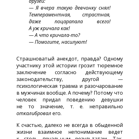
друзей:
— Я вчера такую девчонку снял!
Темпераментная, страстная,
даже поцарапала всего!
А уж кричала как!
— А что
кричала-то?
— Помогите, насилуют!
Страшноватый анекдот, правда? Одному
участнику этой истории грозит тюремное
заключение согласно действующему
законодательству, другой —
психологическая травма и разочарование
в мужчинах вообще. А почему? Потому что
человек придал поведению девушки
не то значение, т. е. неправильно
откалибровал
его.
К счастью, далеко не всегда в обыденной
жизни взаимное непонимание ведет
к столь печальным результатам. Так,