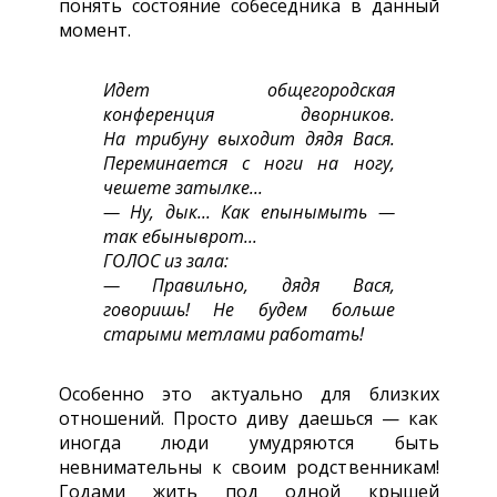
понять состояние собеседника в данный
момент.
Идет общегородская
конференция дворников.
На трибуну выходит дядя Вася.
Переминается с ноги на ногу,
чешете затылке...
— Ну, дык... Как епынымыть —
так ебыныврот...
ГОЛОС из зала:
— Правильно, дядя Вася,
говоришь! Не будем больше
старыми метлами работать!
Особенно это актуально для близких
отношений. Просто диву даешься — как
иногда люди умудряются быть
невнимательны к своим родственникам!
Годами жить под одной крышей