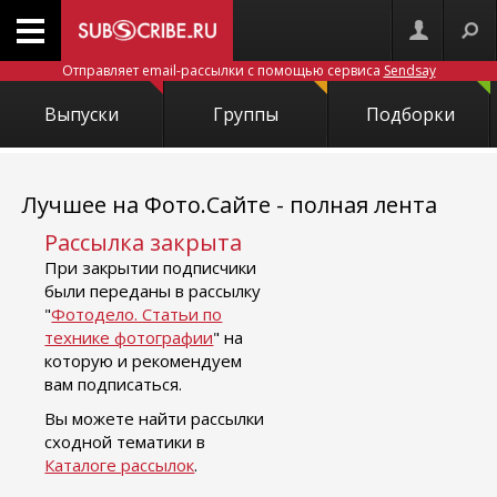
Отправляет email-рассылки с помощью сервиса
Sendsay
Выпуски
Группы
Подборки
Лучшее на Фото.Сайте - полная лента
Рассылка закрыта
При закрытии подписчики
были переданы в рассылку
"
Фотодело. Статьи по
технике фотографии
" на
которую и рекомендуем
вам подписаться.
Вы можете найти рассылки
сходной тематики в
Каталоге рассылок
.