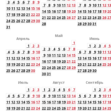
3
4
5
6
7
8
9
7
8
9
10
11
12
13
7
8
9
10
11
12
1
10
11
12
13
14
15
16
14
15
16
17
18
19
20
14
15
16
17
18
19
2
17
18
19
20
21
22
23
21
22
23
24
25
26
27
21
22
23
24
25
26
2
24
25
26
27
28
29
30
28
28
29
30
31
31
Май
Апрель
Июнь
1
1
2
3
1
2
3
4
5
2
3
4
5
6
7
8
4
5
6
7
8
9
10
6
7
8
9
10
11
1
9
10
11
12
13
14
15
11
12
13
14
15
16
17
13
14
15
16
17
18
1
16
17
18
19
20
21
22
18
19
20
21
22
23
24
20
21
22
23
24
25
2
23
24
25
26
27
28
29
25
26
27
28
29
30
27
28
29
30
30
31
Июль
Август
Сентябрь
1
2
3
1
2
3
4
5
6
7
1
2
3
4
4
5
6
7
8
9
10
8
9
10
11
12
13
14
5
6
7
8
9
10
1
11
12
13
14
15
16
17
15
16
17
18
19
20
21
12
13
14
15
16
17
1
18
19
20
21
22
23
24
22
23
24
25
26
27
28
19
20
21
22
23
24
2