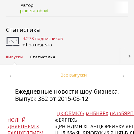
Автор
planeta-obuvi
Статистика
4.278 подписчиков
+1 за неделю
Выпуски
Статистика
Все выпуски
←
→
Ежедневные новости шоу-бизнеса.
Выпуск 382 от 2015-08-12
цКЮБМЮЪ
мНБНЯРХ
нА юБЯРП
гЮЛНЙ
юБЯРПХЪ
ДНЯРПНЕМ Х
щРН НДМН ХГ АНЦЮРЕИЬХУ ЯР
БХДНХГЛЕМЕМ
ЦНД ббо ЯНЯРЮБХК 46 РШЯЪВ