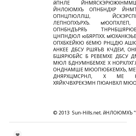
йПНЛЕ ЙНМЯСКЭРЮЖХНМ
ЙНЛОЮМХЪ ОПНБНДХР ЙНМТ
ОПНЦПЮЛЛШ, ЙСКЭРСПМН
ЛЕПНОПХЪРХЪ. мЮОПХЛЕП
ОПНБНДЪРЯЪ ТНРНБШЯРЮ
ЦНПНДЮЛ юБЯРПХХ. мЮХАНКЭЬЕ
ОПХБКЕЙКЮ бЕМЮ РНЦДЮ АШ
АНКЕЕ ДБСУ РШЯЪВ КЧДЕИ, ОН
БШЯРЮБЙС Б РЕВЕМХЕ ДБСУ Д
МЮЛ БДНУМНБЕМХЕ Х НОРХЛХГ
ОНДНАМШЕ МЮОПЮБКЕМХЪ, М
ДНЯРХЦМСРНЛ, Х МЕ Н
ХЯЙКЧВХРЕКЭМН ПЮАНВХЛ МЮО
© 2013 Sun-Hills.net. йНЛОЮМХ