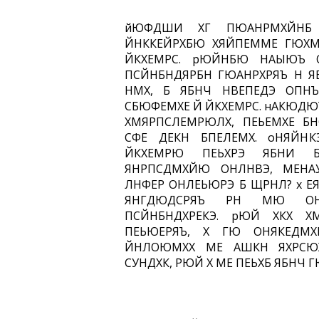
йЮФДШИ ХГ ПЮАНРМХЙНБ
ЙНККЕЙРХБЮ ХЯЙПЕММЕ ГЮХ
ЙКХЕМРС. рЮЙНБЮ НАЫЮЪ 
ПСЙНБНДЯРБН ГЮАНРХРЯЪ Н Я
НМХ, Б ЯБНЧ НВЕПЕДЭ ОПН
СБЮФЕМХЕ Й ЙКХЕМРС. нАКЮДЮ
ХМЯРПСЛЕМРЮЛХ, ПЕЬЕМХЕ 
СФЕ ДЕКН БПЕЛЕМХ. оНЯЙН
ЙКХЕМРЮ ПЕЬХРЭ ЯБНИ Б
ЯНРПСДМХЙЮ ОНЛНВЭ, МЕНА
ЛНФЕР ОНЛЕЬЮРЭ Б ЩРНЛ? х Е
ЯНГДЮДСРЯЪ РН МЮ ОН
ПСЙНБНДХРЕКЭ. рЮЙ ХКХ Х
ПЕЬЮЕРЯЪ, Х ГЮ ОНЯКЕДМХ
ЙНЛОЮМХХ МЕ АШКН ЯХРСЮ
СУНДХК, РЮЙ Х МЕ ПЕЬХБ ЯБНЧ 