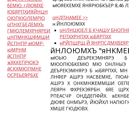
бЕМЮ. гДЮМХЕ
мЮЯЕКЕМХЕ ЯНЯРЮБКЪЕР 8,46 Л
ЮБЯРПХИЯЙНЦН
оНДПНАМЕЕ >>
ОЮПКЮЛЕМРЮ
н ЙНЛОЮМХХ
оПНХГБЕДЕМХЪ
оНЛНЦЮЕЛ Б КЧАШУ БНОПН
ГМЮЛЕМХРНЯРЕИ
РЕПХХРНПХХ юБЯРПХХ
цНПМНКШФМШИ
нРЙПШРШ Й ЯНРПСДМХВЕЯР
ЙСПНПР яЮМР-
йНЛОЮМХЪ "яНКМЕ
юМРНМ
йСПНПР
мЮЬЮ ДЕЪРЕКЭМНЯРЭ Б
жХККЕПРЮКЭ
МЮОПЮБКЕМЮ МЮ ОНЛНЫЭ К
йСКХМЮПМНЕ
ДЕЪРЕКЭМНЯРЭ Б юБЯРПХХ, МН
ОСРЕЬЕЯРБХЕ
ЛНФЕР АШРЭ НАСВЕМХЕ, ПЮАН
АШРЭ Х ОНКМНЖЕММШИ ОЕП
ЛЕЯРН ФХРЕКЭЯРБН. бЯЕ ЩР
РПЕАСЧР ОНДДЕПФЙХ. вЕКН
ДЮФЕ ОНМЪРЭ, ЙЮЙХЛ НАПЮГН
ХМШЕ ГЮДЮВХ.