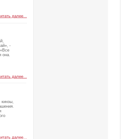
итать далее...
й,
ай», -
 «Все
 она.
итать далее...
 кинзы,
ашения.
и
ого
итать далее...