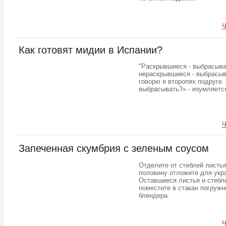
Ч
Как готовят мидии в Испании?
"Раскрывшиеся - выбрасыва
нераскрывшиеся - выбрасыв
говорю я второпях подруге.
выбрасывать?» - изумляется
Ч
Запеченная скумбрия с зеленым соусом
Отделите от стеблей листья
половину отложите для укр
Оставшиеся листья и стебл
поместите в стакан погружн
блендера.
Ч