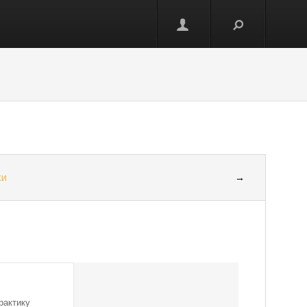
ки
→
рактику