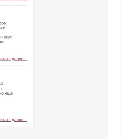
рое
м и
и вкус
ым.
итать далее...
ой
от
 но еще
итать далее...