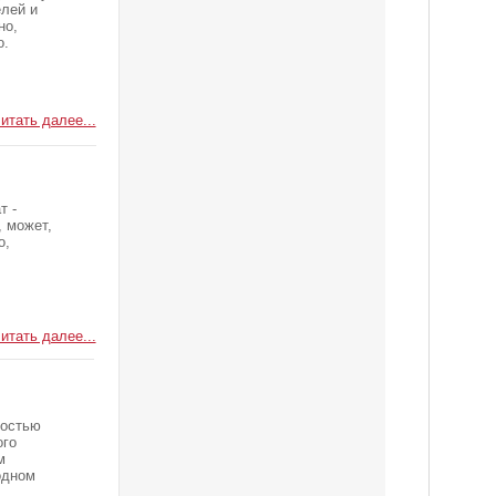
лей и
но,
о.
итать далее...
т -
, может,
о,
итать далее...
ностью
ого
м
одном