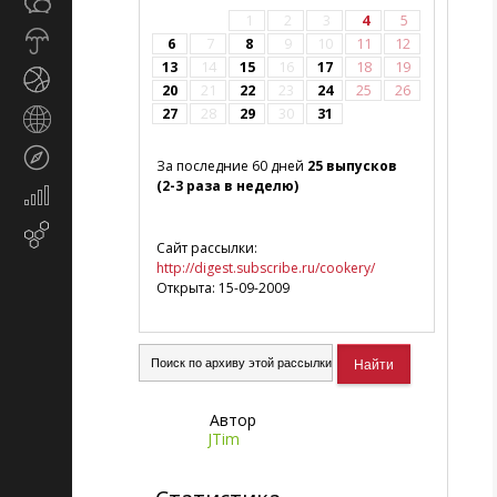
Общество
СМИ
1
2
3
4
5
Прогноз
6
7
8
9
10
11
12
погоды
13
14
15
16
17
18
19
Спорт
20
21
22
23
24
25
26
27
28
29
30
31
Страны
и
Туризм
регионы
За последние 60 дней
25 выпусков
(2-3 раза в неделю)
Экономика
и
Email-
финансы
Сайт рассылки:
маркетинг
http://digest.subscribe.ru/cookery/
Открыта: 15-09-2009
Автор
JTim