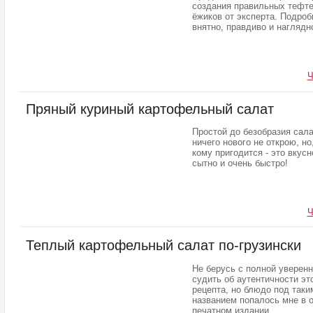
создания правильных тефте
ёжиков от эксперта. Подроб
внятно, правдиво и наглядн
Ч
Пряный куриный картофельный салат
Простой до безобразия сала
ничего нового не открою, но
кому пригодится - это вкусн
сытно и очень быстро!
Ч
Теплый картофельный салат по-грузински
Не берусь с полной уверен
судить об аутентичности эт
рецепта, но блюдо под таки
названием попалось мне в 
печатном издании.