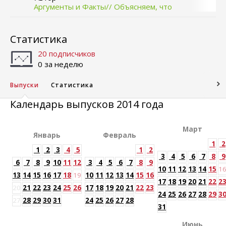
Аргументы и Факты// Объясняем, что
происходит
Статистика
20 подписчиков
0 за неделю
Выпуски
Статистика
Календарь выпусков 2014 года
Март
Январь
Февраль
1
2
1
2
3
4
5
1
2
3
4
5
6
7
8
9
6
7
8
9
10
11
12
3
4
5
6
7
8
9
10
11
12
13
14
15
1
13
14
15
16
17
18
19
10
11
12
13
14
15
16
17
18
19
20
21
22
2
20
21
22
23
24
25
26
17
18
19
20
21
22
23
24
25
26
27
28
29
3
27
28
29
30
31
24
25
26
27
28
31
Июнь