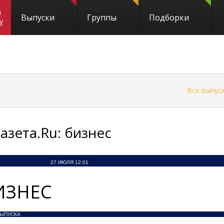
и
Выпуски
Группы
Подборки
y
←
Все выпус
Газета.Ru: бизнес
27 ИЮЛЯ 12:01
ИЗНЕС
ВЫПУСКА