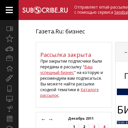
Отправляет email-рассылк
с помощью сервиса
Sendsa
Все
Газета.Ru: бизнес
вместе
Открыто
недавно
Автомобили
Рассылка закрыта
Бизнес
При закрытии подписчики были
и
переданы в рассылку "
Ваш
Дом
карьера
успешный бизнес
" на которую и
и
рекомендуем вам подписаться.
Мир
семья
Вы можете найти рассылки
женщины
Hi-
сходной тематики в
Каталоге
Tech
рассылок
.
Компьютеры
и
Б
Культура,
интернет
стиль
←
→
Новости
Декабрь 2011
жизни
ТЕМА 
и
1
2
3
4