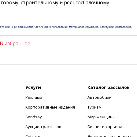
товому, строительному и рельсосбалочному...
зета.Ru». При полном или частичном использовании материалов ссылка на "Газету.Ru» обязательна.
В избранное
Услуги
Каталог рассылок
Реклама
Автомобили
+
Корпоративные издания
Туризм
Sendsay
Мир женщины
Аукцион рассылок
Бизнес и карьера
События
Экономика и финансы