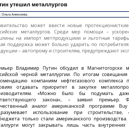
тин утешил металлургов
: Ольга Алексеева.
авительство может ввести новые протекционистки
ссийских металлургов. Среди мер помощи – ускоре
шлины на импорт метпродукциии и льготные тарифы
ая поддержка может больно ударить по потребителя
дукции – автопрому и строителям, предупреждают экс
емьер Владимир Путин обсудил в Магнитогорске 
ссийской черной металлургии. По итогам совещани
комендацию компаниям нефтегазового комплекса 
ловиях отдавать приоритет в закупке металлопро
оизводителям. «Можно было бы подумать да
ответствующего закона», – заявил премьер. 
ечественный аналог американской программе Buy 
дразумевает использование при строительстве,
бюджета только стали американского производства. 
таллурги могут закрывать лишь часть внутренних 