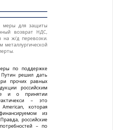
е меры для защиты
нный возврат НДС,
 на ж/д перевозки.
м металлургической
перты.
меры по поддержке
я Путин решил дать
при прочих равных
дукции российским
же и о принятии
Фактичекси – это
American, которая
 финансируемом из
Правда, российские
потребностей – по