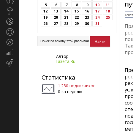
Общество
СМИ
Пу
5
6
7
8
9
10
11
Прогноз
12
13
14
15
16
17
18
Текст
погоды
19
20
21
22
23
24
25
Спорт
26
27
28
29
30
31
Пр
Страны
ро
и
по
Туризм
регионы
Так
про
Экономика
Автор
и
Газета.Ru
Email-
финансы
маркетинг
Пр
ро
Статистика
ре
1.230 подписчиков
ус
0 за неделю
пр
со
от
по
гос
ме