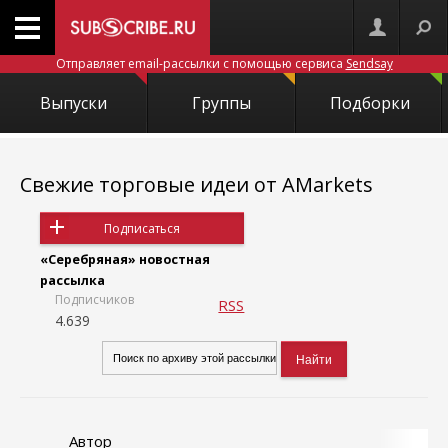
Отправляет email-рассылки с помощью сервиса
Sendsay
Выпуски
Группы
Подборки
Свежие торговые идеи от AMarkets
Подписаться
«Серебряная» новостная
рассылка
Подписчиков
RSS
4.639
Автор