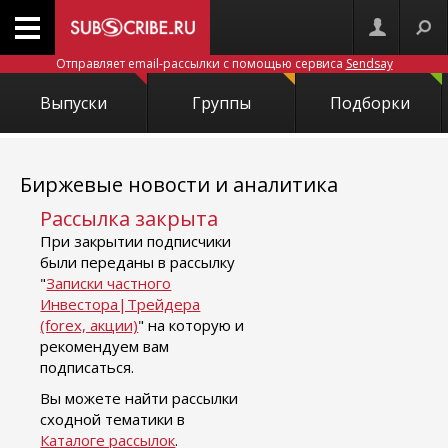
Отправляет email-рассылки с помощью сервиса
Sendsay
Выпуски
Группы
Подборки
Биржевые новости и аналитика
Рассылка закрыта
При закрытии подписчики
были переданы в рассылку
"
Записки частного
Инвестора|Трейдера
(forex, акции)
" на которую и
рекомендуем вам
подписаться.
Вы можете найти рассылки
сходной тематики в
Каталоге рассылок
.