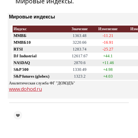
Мировые индексы.
Мировые индексы
Индекс
Значение
Изменение
Изм
ММВБ
1363.48
-11.21
ММВБ10
3220.66
-16.91
RTSI
1283.74
-25.27
DJ Industrial
12617.67
+44.1
NASDAQ
2870.6
+11.46
S&P 500
1330.49
+4.98
S&P futures (globex)
1323.2
+4.03
Аналитическая служба ФГ "ДОХОДЪ"
www.dohod.ru