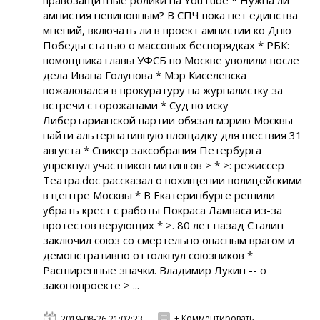
правозащитные ролики на YouTube * Нужна ли
амнистия невиновным? В СПЧ пока нет единства
мнений, включать ли в проект амнистии ко Дню
Победы статью о массовых беспорядках * РБК:
помощника главы УФСБ по Москве уволили после
дела Ивана Голунова * Мэр Киселевска
пожаловался в прокуратуру на журналистку за
встречи с горожанами * Суд по иску
Либертарианской партии обязал мэрию Москвы
найти альтернативную площадку для шествия 31
августа * Спикер заксобрания Петербурга
упрекнул участников митингов > * >: режиссер
Театра.doc рассказал о похищении полицейскими
в центре Москвы * В Екатеринбурге решили
убрать крест с работы Покраса Лампаса из-за
протестов верующих * >. 80 лет назад Сталин
заключил союз со смертельно опасным врагом и
демонстративно оттолкнул союзников *
Расширенные значки. Владимир Лукин -- о
законопроекте > ...
+ Комментировать
2019-08-26 21:02:23