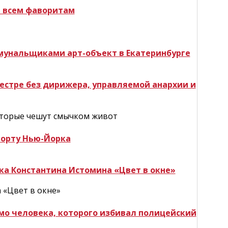
и всем фаворитам
мунальщиками арт-объект в Екатеринбурге
кестре без дирижера, управляемой анархии и
которые чешут смычком живот
порту Нью-Йорка
вка Константина Истомина «Цвет в окне»
 «Цвет в окне»
имо человека, которого избивал полицейский