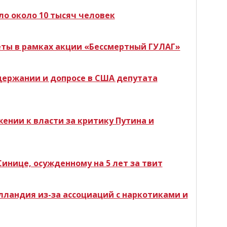
о около 10 тысяч человек
еты в рамках акции «Бессмертный ГУЛАГ»
держании и допросе в США депутата
ении к власти за критику Путина и
инице, осужденному на 5 лет за твит
лландия из-за ассоциаций с наркотиками и