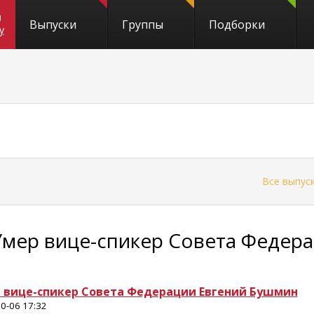
и
Выпуски
Группы
Подборки
y
←
Все выпус
Умер вице-спикер Совета Федер
 вице-спикер Совета Федерации Евгений Бушмин
0-06 17:32