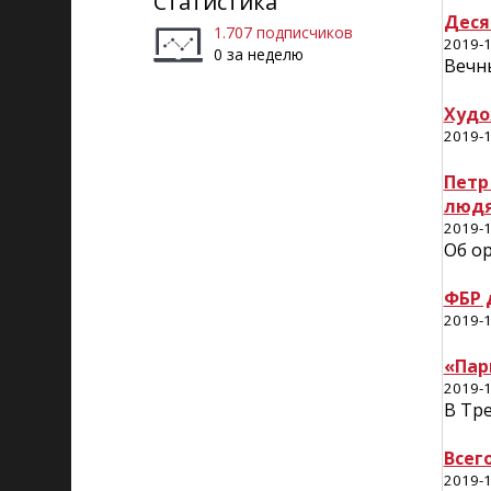
Статистика
Деся
1.707 подписчиков
2019-1
0 за неделю
Вечн
Худо
2019-1
Петр
людя
2019-1
Об о
ФБР 
2019-1
«Пар
2019-1
В Тр
Всег
2019-1