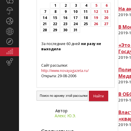
Общество
СМИ
1
2
3
4
5
6
На а
Прогноз
7
8
9
10
11
12
13
2019-1
погоды
14
15
16
17
18
19
20
Спорт
21
22
23
24
25
26
27
В Мо
28
29
30
31
Страны
2019-1
и
Туризм
регионы
За последние 60 дней
ни разу не
«Это
выходила
Госд
Экономика
и
2019-1
Email-
финансы
Сайт рассылки:
маркетинг
Поли
http://www.novayagazeta.ru/
Медв
Открыта: 29-08-2006
2019-1
В ОБ
2019-1
Автор
Влас
Алекс Ю.Э.
«ква
2019-1