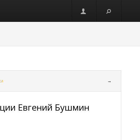
ки
→
ации Евгений Бушмин