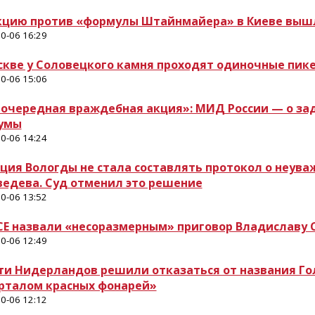
кцию против «формулы Штайнмайера» в Киеве вышл
0-06 16:29
скве у Соловецкого камня проходят одиночные пик
0-06 15:06
 очередная враждебная акция»: МИД России — о за
умы
0-06 14:24
ция Вологды не стала составлять протокол о неуваж
едева. Суд отменил это решение
0-06 13:52
СЕ назвали «несоразмерным» приговор Владиславу С
0-06 12:49
ти Нидерландов решили отказаться от названия Го
рталом красных фонарей»
0-06 12:12