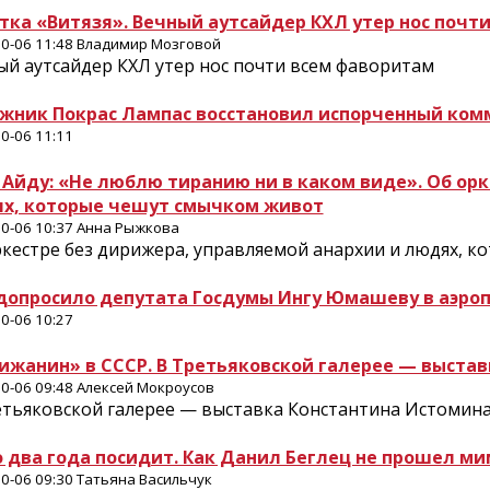
тка «Витязя». Вечный аутсайдер КХЛ утер нос почт
0-06 11:48 Владимир Мозговой
ый аутсайдер КХЛ утер нос почти всем фаворитам
жник Покрас Лампас восстановил испорченный ком
0-06 11:11
 Айду: «Не люблю тиранию ни в каком виде». Об ор
х, которые чешут смычком живот
0-06 10:37 Анна Рыжкова
ркестре без дирижера, управляемой анархии и людях, 
допросило депутата Госдумы Ингу Юмашеву в аэро
0-06 10:27
ижанин» в СССР. В Третьяковской галерее — ​выста
0-06 09:48 Алексей Мокроусов
етьяковской галерее — ​выставка Константина Истомина
о два года посидит. Как Данил Беглец не прошел м
0-06 09:30 Татьяна Васильчук