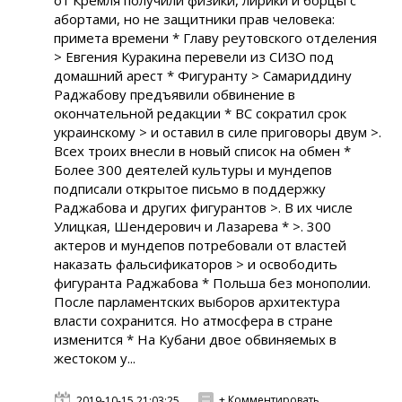
от Кремля получили физики, лирики и борцы с
абортами, но не защитники прав человека:
примета времени * Главу реутовского отделения
> Евгения Куракина перевели из СИЗО под
домашний арест * Фигуранту > Самариддину
Раджабову предъявили обвинение в
окончательной редакции * ВС сократил срок
украинскому > и оставил в силе приговоры двум >.
Всех троих внесли в новый список на обмен *
Более 300 деятелей культуры и мундепов
подписали открытое письмо в поддержку
Раджабова и других фигурантов >. В их числе
Улицкая, Шендерович и Лазарева * >. 300
актеров и мундепов потребовали от властей
наказать фальсификаторов > и освободить
фигуранта Раджабова * Польша без монополии.
После парламентских выборов архитектура
власти сохранится. Но атмосфера в стране
изменится * На Кубани двое обвиняемых в
жестоком у...
+ Комментировать
2019-10-15 21:03:25