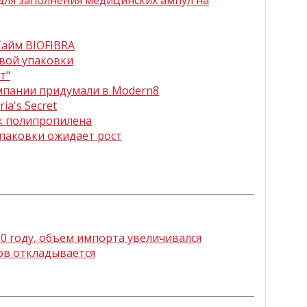
для заполнения медицинских ампул на
и
Тайм BIOFIBRA
вой упаковки
т"
мпании придумали в Modern8
ia's Secret
к полипропилена
паковки ожидает рост
010 году, объем импорта увеличивался
ов откладывается