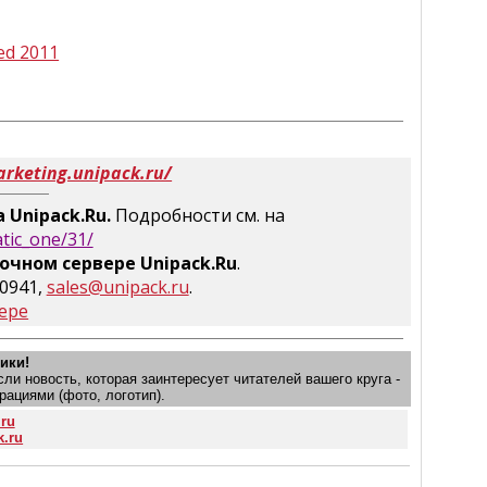
ed 2011
arketing.unipack.ru/
 Unipack.Ru.
Подробности см. на
atic_one/31/
очном сервере Unipack.Ru
.
-0941,
sales@unipack.ru
.
ере
ики!
и новость, которая заинтересует читателей вашего круга -
рациями (фото, логотип).
.ru
k.ru