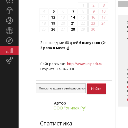
Общество
СМИ
1
2
3
Прогноз
4
5
6
7
8
9
10
погоды
11
12
13
14
15
16
17
Спорт
18
19
20
21
22
23
24
25
26
27
28
29
30
Страны
и
Туризм
регионы
За последние 60 дней
6 выпусков (2-
3 раза в месяц)
Экономика
и
Email-
финансы
Сайт рассылки:
http://www.unipack.ru
маркетинг
Открыта: 27-04-2001
Автор
ООО "Унипак.Ру"
Статистика