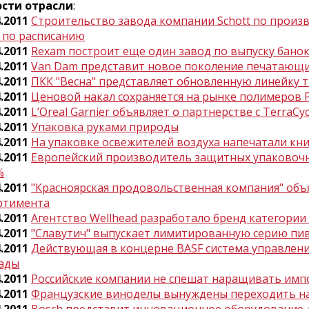
сти отрасли
:
4.2011
Строительство завода компании Schott по произ
 по расписанию
4.2011
Rexam построит еще один завод по выпуску банок
4.2011
Van Dam представит новое поколение печатающих
4.2011
ПКК "Весна" представляет обновленную линейку т
4.2011
Ценовой накал сохраняется на рынке полимеров 
4.2011
L’Oreal Garnier объявляет о партнерстве с TerraCyc
4.2011
Упаковка руками природы
4.2011
На упаковке освежителей воздуха напечатали кн
4.2011
Европейский производитель защитных упаковоч
%
4.2011
"Красноярская продовольственная компания" объ
ртимента
4.2011
Агентство Wellhead разработало бренд категории
4.2011
"Славутич" выпускает лимитированную серию пив
4.2011
Действующая в концерне BASF система управлени
ады
4.2011
Российские компании не спешат наращивать им
4.2011
Французские виноделы вынуждены переходить на