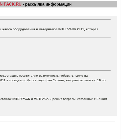
NIPACK.RU
- рассылка информации
ищевого оборудования и материалов INTERPACK 2011, которая
редоставить посетителям возможность побывать также на
2011
в соседнем с Дюссельдорфом Эссене, которая состоится
с 10 по
ыставках
INTERPACK
и
METPACK
и решит вопросы, связанные с Вашим