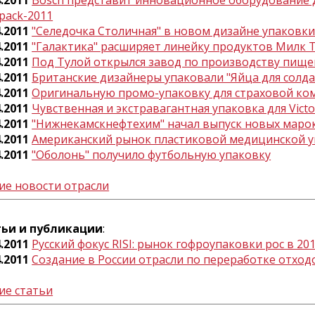
4.2011
Bosch представит инновационное оборудование 
rpack-2011
4.2011
"Селедочка Столичная" в новом дизайне упаковк
4.2011
"Галактика" расширяет линейку продуктов Милк 
4.2011
Под Тулой открылся завод по производству пище
4.2011
Британские дизайнеры упаковали "Яйца для солда
4.2011
Оригинальную промо-упаковку для страховой ко
4.2011
Чувственная и экстравагантная упаковка для Victor
4.2011
"Нижнекамскнефтехим" начал выпуск новых маро
4.2011
Американский рынок пластиковой медицинской у
4.2011
"Оболонь" получило футбольную упаковку
ие новости отрасли
тьи и публикации
:
4.2011
Русский фокус RISI: рынок гофроупаковки рос в 2
4.2011
Создание в России отрасли по переработке отход
ие статьи