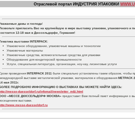
Отраслевой портал ИНДУСТРИЯ УПАКОВКИ
WWW.U
Уважаемые дамы и господа
!
Позвольте пригласить Вас на крупнейшую в мире выставку упаковки, упаковочного и п
состоится 12-18 мая в Дюссельдорфе, Германия!
Тематика выставки INTERPACK:
Упаковочное оборудование, упаковочные машины и технологии
Упаковочные материалы
Упаковочные средства, вспомогательные средства для упаковки
Оборудование для кондитерской промышленности
Услуги, специальная литература, организации, ноу-хау, лизинговые услуги
Сроки проведения
INTERPACK 2011
были специально установлены таким образом, чтобы п
международной выставке металлической упаковки, материалов и оборудования
METPACK 
14 мая 2011г.
БОЛЕЕ ПОДРОБНУЮ ИНФОРМАЦИЮ О ВЫСТАВКАХ ВЫ МОЖЕТЕ НАЙТИ ЗДЕСЬ:
http://messe-duesseldorf.ru/infomail/newsletter_m&i.html
ООО «МЕССЕ ДЮССЕЛЬДОРФ МОСКВА»
предоставит Вам полный пакет информации о в
посещением выставки.
http://www.messe-duesseldorf.ru