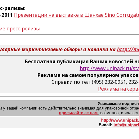
сс-релизы
:
4.2011
Презентации на выставке в Шанхае Sino Corrugat
ие пресс-релизы
улярные маркетинговые обзоры и новинки на
http://m
Бесплатная публикация Ваших новостей на
http://www.unipack.ru/st
Реклама на самом популярном упаков
Справки по тел. (495) 232-0951, 232
Реклама на серв
Уважаемые подписч
и у вашей компании есть действительно значимая для упаковочной отрасл
присылайте ее нам
, возможно, с иллюст
http://www.unipack
E-mail:
info@unipac