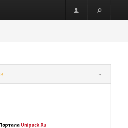
ки
→
 Портала
Unipack.Ru