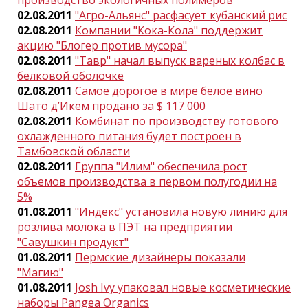
производство экологичных полимеров
02.08.2011
"Агро-Альянс" расфасует кубанский рис
02.08.2011
Компании "Кока-Кола" поддержит
акцию "Блогер против мусора"
02.08.2011
"Тавр" начал выпуск вареных колбас в
белковой оболочке
02.08.2011
Самое дорогое в мире белое вино
Шато д’Икем продано за $ 117 000
02.08.2011
Комбинат по производству готового
охлажденного питания будет построен в
Тамбовской области
02.08.2011
Группа "Илим" обеспечила рост
объемов производства в первом полугодии на
5%
01.08.2011
"Индекс" установила новую линию для
розлива молока в ПЭТ на предприятии
"Савушкин продукт"
01.08.2011
Пермские дизайнеры показали
"Магию"
01.08.2011
Josh Ivy упаковал новые косметические
наборы Pangea Organics