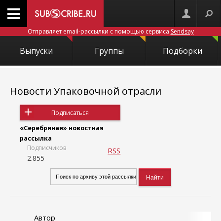
Отправляет email-рассылки с помощью сервиса
Sendsay
Выпуски
Группы
Подборки
Новости Упаковочной отрасли
Подписаться
«Серебряная» новостная
рассылка
Подписчиков
RSS
2.855
Автор