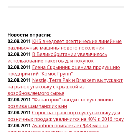
Новости отрасли
:
02.08.2011
KHS внедряет асептические линейные
разливочные машины нового поколения
02.08.2011
В Великобритании увеличилось
использование пакетов для покупок
02.08.2011
Елена Скрынник оценила продукцию
предприятий "Комос Групп"
02.08.2011
Nestle, Tetra Pak и Braskem выпускают
на рынок упаковку с крышкой из
возобновляемого сырья
02.08.2011
"Фанагория" вводит новую линию
розлива шампанских вин
02.08.2011
Спрос на транспортную упаковку для
розничных продаж увеличится на 40% к 2016 году
02.08.2011
Avantium привлекает $43 млн на