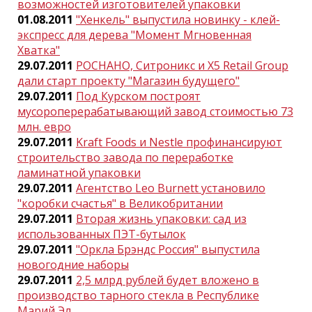
возможностей изготовителей упаковки
01.08.2011
"Хенкель" выпустила новинку - клей-
экспресс для дерева "Момент Мгновенная
Хватка"
29.07.2011
РОСНАНО, Ситроникс и X5 Retail Group
дали старт проекту "Магазин будущего"
29.07.2011
Под Курском построят
мусороперерабатывающий завод стоимостью 73
млн. евро
29.07.2011
Kraft Foods и Nestle профинансируют
строительство завода по переработке
ламинатной упаковки
29.07.2011
Агентство Leo Burnett установило
"коробки счастья" в Великобритании
29.07.2011
Вторая жизнь упаковки: сад из
использованных ПЭТ-бутылок
29.07.2011
"Оркла Брэндс Россия" выпустила
новогодние наборы
29.07.2011
2,5 млрд рублей будет вложено в
производство тарного стекла в Республике
Марий Эл