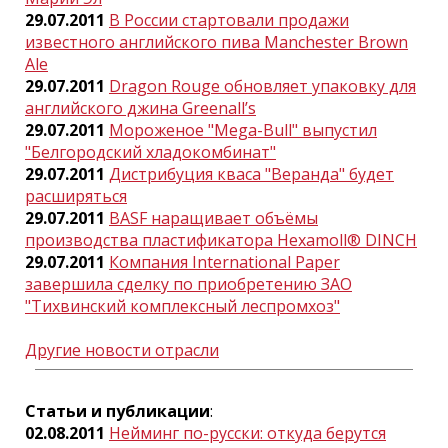
29.07.2011
В России стартовали продажи
известного английского пива Manchester Brown
Ale
29.07.2011
Dragon Rouge обновляет упаковку для
английского джина Greenall’s
29.07.2011
Мороженое "Mega-Bull" выпустил
"Белгородский хладокомбинат"
29.07.2011
Дистрибуция кваса "Веранда" будет
расширяться
29.07.2011
BASF наращивает объёмы
производства пластификатора Hexamoll® DINCH
29.07.2011
Компания International Paper
завершила сделку по приобретению ЗАО
"Тихвинский комплексный леспромхоз"
Другие новости отрасли
Статьи и публикации
:
02.08.2011
Нейминг по-русски: откуда берутся