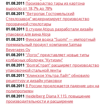
01.08.2011
Производство тары из картона
выросло от 18,7% до 78%
01.08.2011
"Ветропак Гостомельский
Стеклозавод" модернизирует производство
прозрачной стеклотары
01.08.2011
В студии Atipus разработали дизайн
упаковки для вина Aloja
01.08.2011
Финская водка "Suomi" — импортный
премиальный продукт компании Saimaa
Beverages Oy
01.08.2011
"Логос" представляет новые типы
колбасных оболочек "Кутизин"
01.08.2011
"ВолгаСтрап" расширяет производство
упаковочной стальной ленты
01.08.2011
"Клинское Ультра Лайт" обновило
рецептуру и дизайн упаковки
01.08.2011
В России продложается падение цен на
полипропилен
01.08.2011
Heidelberg Diana X 115: повышение
производительности и расширение