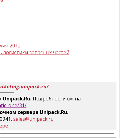
лия-2012"
 логистики запасных частей
arketing.unipack.ru/
 Unipack.Ru.
Подробности см. на
atic_one/31/
очном сервере Unipack.Ru
.
-0941,
sales@unipack.ru
.
ере