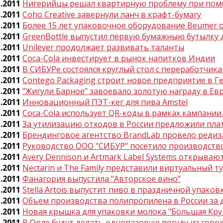
1.2011
Нигерийцы решал квартирную проблему при пом
1.2011
Сoho Creative завернули ланч в крафт-бумагу
1.2011
Более 15 лет упаковочное оборудование Beumer 
1.2011
GreenBottle выпустил первую бумажныю бутылку 
1.2011
Unilever продолжает развивать таланты
1.2011
Coca-Cola инвестирует в рынок напитков Индии
1.2011
В СИБУРе состоялся круглый стол с переработчи
1.2011
Contego Packaging строит новое предприятие в 
1.2011
"Жигули Барное" завоевало золотую награду в Ев
1.2011
Инновационный ПЭТ-кег для пива Amstel
1.2011
Coca-Cola использует QR-коды в рамках кампании
1.2011
За утилизацию отходов в России предложили пл
1.2011
Брендинговое агентство BrandLab провело реди
1.2011
Руководство ООО "СИБУР" посетило производство
1.2011
Avery Dennison и Artmark Label Systems открыва
1.2011
Nectarin и The Family представили виртуальный ту
1.2011
Фанагория выпустила "Авторское вино"
1.2011
Stella Artois выпустит пиво в праздничной упаков
1.2011
Объем производства полипропилена в России за 
1.2011
Новая крышка для упаковки молока "Большая Кру
1.2011
В Орле будут делать одноразовую посуду из горо