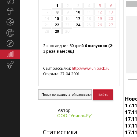
Общество
СМИ
1
2
3
4
5
6
Прогноз
7
8
9
10
11
12
13
погоды
14
15
16
17
18
19
20
Спорт
21
22
23
24
25
26
27
28
29
30
Страны
и
Туризм
регионы
За последние 60 дней
6 выпусков (2-
3 раза в месяц)
Экономика
и
Email-
финансы
Сайт рассылки:
http://www.unipack.ru
маркетинг
Открыта: 27-04-2001
Ново
17.1
Автор
17.1
ООО "Унипак.Ру"
17.1
17.1
Статистика
17.1