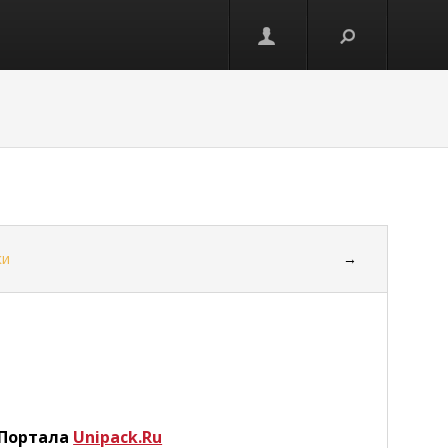
ки
→
 Портала
Unipack.Ru