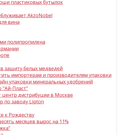
ощи пластиковых бутылок
облуживает AkzoNobel
для вина
ками полипропилена
Германии
ропе
 в защиту белых медведей
атить импортерам и производителям упаковки
зайн упаковки минеральных удобрений
 "Ай-Пласт"
ют центр дистрибуции в Москве
р по заводу Lipton
ке к Рождеству
десять месяцев вырос на 11%
жка"
ха