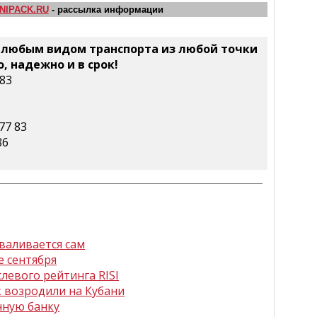
NIPACK.RU
- рассылка информации
 любым видом транспорта из любой точки
 надежно и в срок!
83
77 83
86
валивается сам
е сентября
левого рейтинга RISI
 возродили на Кубани
нную банку