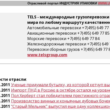
Отраслевой портал ИНДУСТРИЯ УПАКОВКИ
WWW.U
TELS - международные грузоперевозки
мира по любому маршруту качественно,
Автомобильные перевозки +7(495) 649 77 
Авиационные перевозки +7(495) 649 77 85
Морские перевозки +7(495) 649 77 84
Железнодорожные перевозки +7(495) 649 
Перевозки сборных грузов +7(495) 649 77 
www.telsgroup.com
сти отрасли
:
1.2011
Ученые придумали бутылку, из которой кетчуп вы
1.2011
Импорт ПНД в Россию в октябре остался на уровн
1.2011
Пол Херберт стал победителем престижного отрас
1.2011
Производство винных и коньячных дубовых бочек
1.2011
"Старый Мельник" выпустил еще одну коллекцио