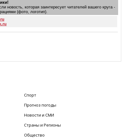
ики!
и новость, которая заинтересует читателей вашего круга -
рациями (фото, логотип).
.ru
k.ru
Спорт
Прогноз погоды
Новости и СМИ
Страны и Регионы
Общество