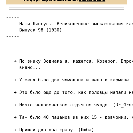
-----

     Наши Ляпсусы. Великолепные высказывания каж
     Выпуск 98 (1030)

-----

   + По знаку Зодиака я, кажется, Козерог. Впроч
     видно...

   + У меня было два чемодана и жена в каpмане.

   + Это было ещё до того, как половцы напали на
   + Ничто человеческое людям не чуждо. (Dr_Gree
   + Там было 40 пацанов из них 15 - девчонки. (
   + Пришли два оба сразу. (Люба)
