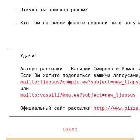
   + Откуда ты приехал родом?

   + Кто там на левом фланге головой не в ногу м
-- 

     Удачи!

     Авторы рассылки - Василий Смирнов и Роман И
     Если Вы хотите поделиться вашими ляпсусами,
mailto:ljapsus@compic.ee?subject=new_ljaps
     или

mailto:vassili@kma.ee?subject=new_ljapsus
     Официальный сайт рассылки 
http://www.pizza
ClickHere