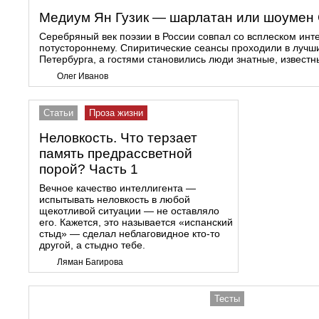
Медиум Ян Гузик — шарлатан или шоумен 
Серебряный век поэзии в России совпал со всплеском инте
потустороннему. Спиритические сеансы проходили в лучш
Петербурга, а гостями становились люди знатные, известн
Олег Иванов
Статьи
Проза жизни
Неловкость. Что терзает
память предрассветной
порой? Часть 1
Вечное качество интеллигента —
испытывать неловкость в любой
щекотливой ситуации — не оставляло
его. Кажется, это называется «испанский
стыд» — сделал неблаговидное кто-то
другой, а стыдно тебе.
Ляман Багирова
Тесты