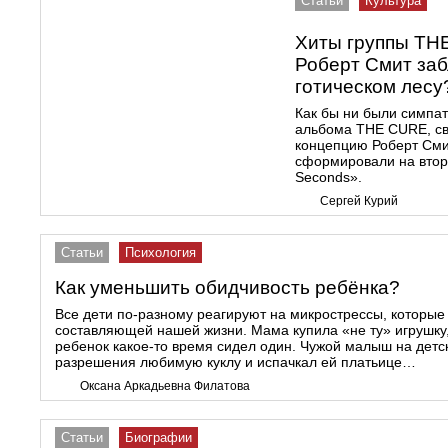
Статьи
Культура
Хиты группы THE
Роберт Смит заб
готическом лесу
Как бы ни были симпа
альбома THE CURE, св
концепцию Роберт См
сформировали на вто
Seconds».
Сергей Курий
Статьи
Психология
Как уменьшить обидчивость ребёнка?
Все дети по-разному реагируют на микрострессы, которы
составляющей нашей жизни. Мама купила «не ту» игрушку, 
ребенок какое-то время сидел один. Чужой малыш на детс
разрешения любимую куклу и испачкал ей платьице…
Оксана Аркадьевна Филатова
Статьи
Биографии