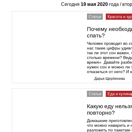
Сегодня
19 мая 2020
года / вто
Статьи
Красота и зд
Почему необход
спать?
Человек проводит во с
нас такие цифры удивл
так ли этот сон важен,
столько времени? Ведь
время». Давайте разбе
нужен сон и можно ли 
отказаться от него? И 
Дарья Щербенева
Статьи
Еда и кулина
Какую еду нельз
повторно?
Домашние приготовлен
что можно наварить и 
разложить по пакетам-