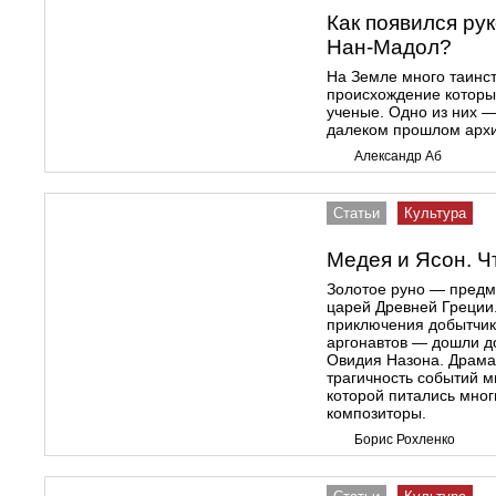
Как появился ру
Нан-Мадол?
На Земле много таинст
происхождение которы
ученые. Одно из них 
далеком прошлом арх
Александр Аб
Статьи
Культура
Медея и Ясон. Ч
Золотое руно — предм
царей Древней Греции.
приключения добытчик
аргонавтов — дошли д
Овидия Назона. Драмат
трагичность событий м
которой питались мног
композиторы.
Борис Рохленко