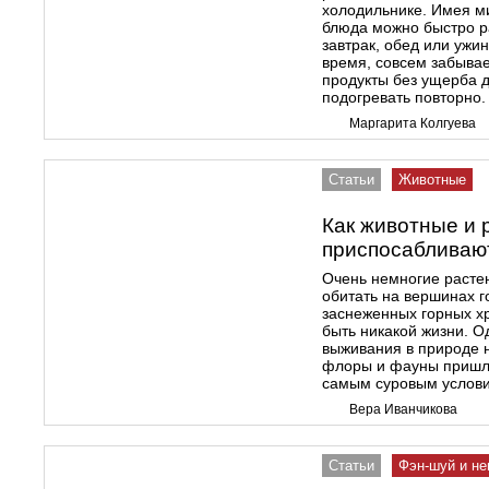
холодильнике. Имея м
блюда можно быстро ра
завтрак, обед или ужи
время, совсем забывае
продукты без ущерба 
подогревать повторно.
Маргарита Колгуева
Статьи
Животные
Как животные и 
приспосабливают
Очень немногие расте
обитать на вершинах г
заснеженных горных х
быть никакой жизни. Од
выживания в природе 
флоры и фауны пришло
самым суровым услов
Вера Иванчикова
Статьи
Фэн-шуй и не