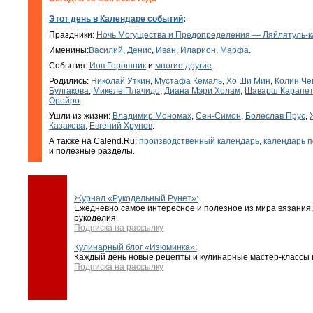
Этот день в Календаре событий
:
Праздники:
Ночь Могущества и Предопределения — Ляйлятуль-к
Именины:
Василий
,
Денис
,
Иван
,
Иларион
,
Марфа
.
События:
Иов Горошник
и
многие другие
.
Родились:
Николай Уткин
,
Мустафа Кемаль
,
Хо Ши Мин
,
Колин Че
Булгакова
,
Микеле Плачидо
,
Диана Мэри Холам
,
Шаварш Карапе
Орейро
.
Ушли из жизни:
Владимир Мономах
,
Сен-Симон
,
Болеслав Прус
,
Казакова
,
Евгений Хрунов
.
А также на Calend.Ru:
производственный календарь
,
календарь п
и полезные разделы.
Журнал «Рукодельный Рунет»:
Ежедневно самое интересное и полезное из мира вязания,
рукоделия.
Подписка на рассылку
Кулинарный блог «Изюминка»:
Каждый день новые рецепты и кулинарные мастер-классы в
Подписка на рассылку