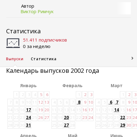
Автор
Виктор Римчук
Статистика
51.411 подписчиков
0 за неделю
Выпуски
Статистика
Календарь выпусков 2002 года
Январь
Февраль
Март
1
2
3
4
5
6
1
2
3
1
2
3
7
8
9
10
11
12
13
4
5
6
7
8
9
10
4
5
6
7
8
9
1
14
15
16
17
18
19
20
11
12
13
14
15
16
17
11
12
13
14
15
16
1
21
22
23
24
25
26
27
18
19
20
21
22
23
24
18
19
20
21
22
23
2
28
29
30
31
25
26
27
28
25
26
27
28
29
30
3
Апрель
Май
Июнь